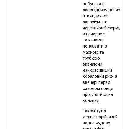
побувати в
заповіднику диких
птахів, музеї-
акваріумі, на
черепаховій фермі,
в печерах з
кажанами,
поплавати з
маскою та
трубкою,
вивчаючи
найкрасивіший
кораловий риф, а
ввечері перед
заходом сонця
прогулятися на
кониках.
Також тут є
дельфінарій, який
надає чудову