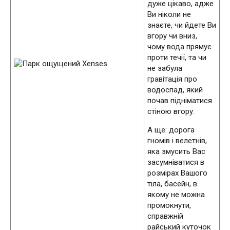
дуже цікаво, адже
Ви ніколи не
знаєте, чи йдете Ви
вгору чи вниз,
чому вода прямує
проти течії, та чи
не забула
гравітація про
водоспад, який
почав підніматися
стіною вгору.
А ще: дорога
гномів і велетнів,
яка змусить Вас
засумніватися в
розмірах Вашого
тіла, басейн, в
якому не можна
промокнути,
справжній
райський куточок