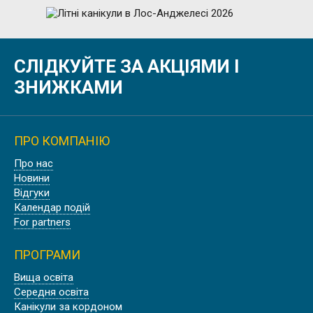
Літо
СЛІДКУЙТЕ ЗА АКЦІЯМИ І
ЛІТНІ КАНІКУЛИ В ЛОС-
АНДЖЕЛЕСІ 2026
ЗНИЖКАМИ
ПРО КОМПАНІЮ
Осінь
Про нас
ОСІННІ КАНІКУЛИ В ЕДИНБУРЗІ,
Новини
ШОТЛАНДІЯ
Відгуки
Календар подій
For partners
ПРОГРАМИ
Літо
Вища освіта
Середня освіта
ЛІТНІ КАНІКУЛИ В ОКСФОРДІ
Канікули за кордоном