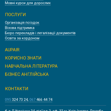
Мовні курси для дорослих
ПОСЛУГИ
Організація поїздок
Літо
Візова підтримка
Бюро перекладів і легалізації документів
АНГЛІЙСЬКІ КАНІКУЛИ В ЛОНДОНІ
Освіта за кордоном
AUPAIR
КОРИСНО ЗНАТИ
Літо
НАВЧАЛЬНА ЛІТЕРАТУРА
ЛІТНІ КАНІКУЛИ В БАТІ
БІЗНЕС АНГЛІЙСЬКА
КОНТАКТИ
095
324 73 24
067
466 44 74
Літо
ЛІТНІ КАНІКУЛИ НА МАЛЬТІ,
б-р Л.Українки 34, під’їзд 2, оф. 32 м. Київ (метро Дружби