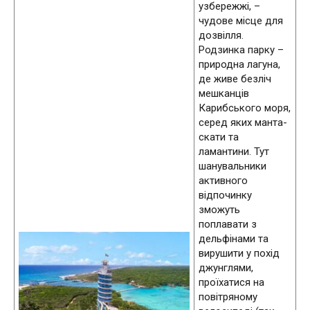
узбережжі, –
чудове місце для
дозвілля.
Родзинка парку –
природна лагуна,
де живе безліч
мешканців
Карибського моря,
серед яких манта-
скати та
ламантини. Тут
шанувальники
активного
відпочинку
зможуть
поплавати з
дельфінами та
вирушити у похід
джунглями,
проїхатися на
повітряному