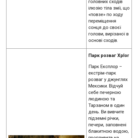
головних сходів
ілюзію тіла змії, що
«повзе» по ходу
переміщення
сонця до своєї
голови, вирізаної в
основі сходів.
Парк розваг Xplor
Парк Експлор –
екстрім-парк
розваг у джунглях
Мексики. Відчуй
себе печерною
людиною та
Тарзаном в один
день. Ви вивчите
підземні річки,
печери, заповнені
блакитною водою,
пропливете на