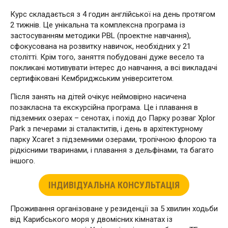
Курс складається з 4 годин англійської на день протягом
2 тижнів. Це унікальна та комплексна програма із
застосуванням методики PBL (проектне навчання),
сфокусована на розвитку навичок, необхідних у 21
столітті. Крім того, заняття побудовані дуже весело та
покликані мотивувати інтерес до навчання, а всі викладачі
сертифіковані Кембриджським університетом.
Після занять на дітей очікує неймовірно насичена
позакласна та екскурсійна програма. Це і плавання в
підземних озерах – сенотах, і похід до Парку розваг Xplor
Park з печерами зі сталактитів, і день в архітектурному
парку Xcaret з підземними озерами, тропічною флорою та
рідкісними тваринами, і плавання з дельфінами, та багато
іншого.
ІНДИВІДУАЛЬНА КОНСУЛЬТАЦІЯ
Проживання організоване у резиденції за 5 хвилин ходьби
від Карибського моря у двомісних кімнатах із