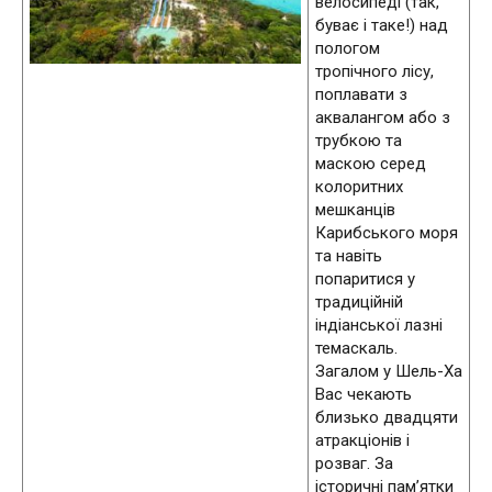
велосипеді (так,
буває і таке!) над
пологом
тропічного лісу,
поплавати з
аквалангом або з
трубкою та
маскою серед
колоритних
мешканців
Карибського моря
та навіть
попаритися у
традиційній
індіанської лазні
темаскаль.
Загалом у Шель-Ха
Вас чекають
близько двадцяти
атракціонів і
розваг. За
історичні пам’ятки