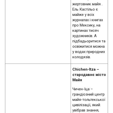
жертовник майя .
Ель Кастільо є
майже у всіх
журналах і книгах
про Мексику, на
картинах тисяч
художників. А
підбадьоритися та
освіжитися можна
у водах природних
колодязів.
Chichen-Itza –
стародавнє місто
Майя
Чичен-Іца –
грандіозний центр
майя-тольтекської
цивілізації, який
увібрав знання,