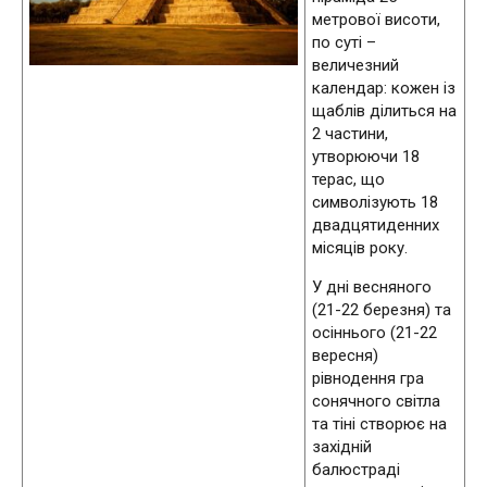
метрової висоти,
по суті –
величезний
календар: кожен із
щаблів ділиться на
2 частини,
утворюючи 18
терас, що
символізують 18
двадцятиденних
місяців року.
У дні весняного
(21-22 березня) та
осіннього (21-22
вересня)
рівнодення гра
сонячного світла
та тіні створює на
західній
балюстраді