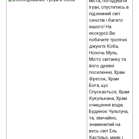
міста, погодувати
ігуан, спуститись в
підземний світ
сенотів і багато
іншого! На
екскурсії Ви
побачите тропічні
джунглі Коба,
Нохочь Муль,
Місто світанку та
його древні
поселення, Храм
Фресок, Храм
Бога, що
Спускається, Храм
Кукулькана, Храм
очищення води,
Будинок Чультуна,
та, звичайно,
знаменитий на
весь світ Ель
Кастільо, маяк і