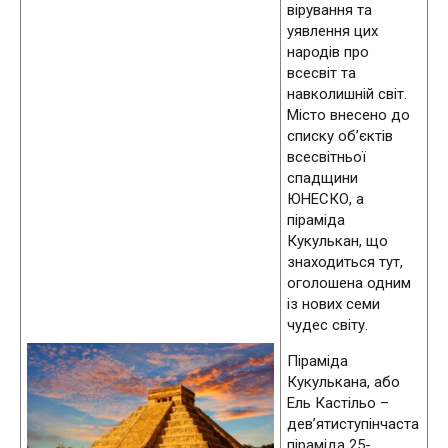
вірування та
уявлення цих
народів про
всесвіт та
навколишній світ.
Місто внесено до
списку об’єктів
всесвітньої
спадщини
ЮНЕСКО, а
піраміда
Кукулькан, що
знаходиться тут,
оголошена одним
із нових семи
чудес світу.
Піраміда
Кукулькана, або
Ель Кастільо –
дев’ятиступінчаста
піраміда 25-