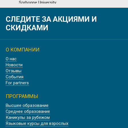
СЛЕДИТЕ ЗА АКЦИЯМИ И
ОБУЧЕНИЕ ВО ФРАНЦИИ PARIS 1
PANTHÉON-SORBONNE UNIVERSITY
СКИДКАМИ
О КОМПАНИИ
О нас
УНИВЕРСИТЕТ В ПРОВАНСЕ AIX
Новости
MARSEILLE UNIVERSITÉ
Отзывы
События
For partners
ПРОГРАММЫ
Высшее образование
ШТУДИЕНКОЛЛЕГ КАРЛСРУЭ,
Среднее образование
ГЕРМАНИЯ
Каникулы за рубежом
Языковые курсы для взрослых