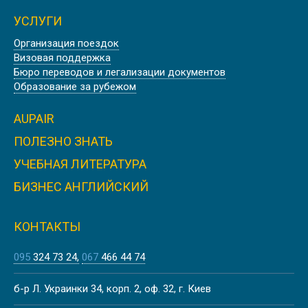
УСЛУГИ
Организация поездок
Визовая поддержка
WASHINGTON STATE UNIVERSITY |
Бюро переводов и легализации документов
CША
Образование за рубежом
AUPAIR
ПОЛЕЗНО ЗНАТЬ
УЧЕБНАЯ ЛИТЕРАТУРА
ILLINOIS STATE UNIVERSITY | CША
БИЗНЕС АНГЛИЙСКИЙ
КОНТАКТЫ
095
324 73 24
067
466 44 74
COLORADO STATE UNIVERSITY |
б-р Л. Украинки 34, корп. 2, оф. 32, г. Киев
CША