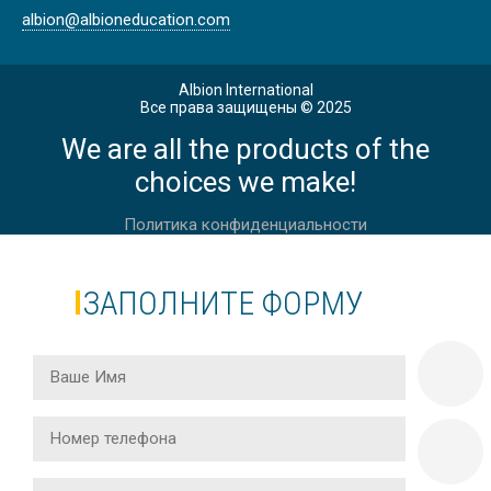
albion@albioneducation.com
Albion International
Все права защищены © 2025
We are all the products of the
UNIVERSITY OF APPLIED SCIENCES
FRANKFURT, ГЕРМАНИЯ
choices we make!
Политика конфиденциальности
ЗАПОЛНИТЕ ФОРМУ
UNIVERSITY OF APPLIED SCIENCES
MUNICH I ГЕРМАНИЯ