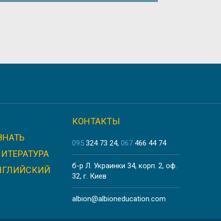
VERSITY
КОНТАКТЫ
ЗНАТЬ
TÉ
095
324 73 24
067
466 44 74
ЛИТЕРАТУРА
б-р Л. Украинки 34, корп. 2, оф.
НГЛИЙСКИЙ
32, г. Киев
albion@albioneducation.com