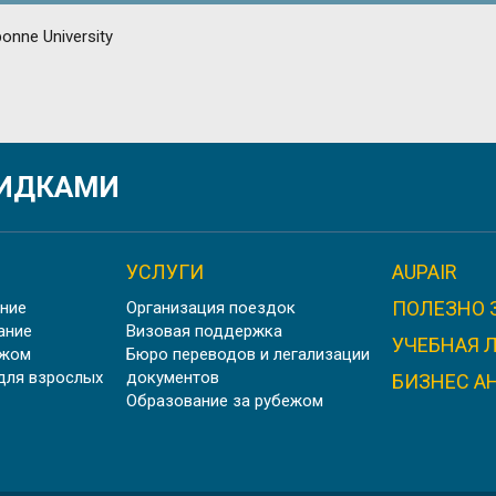
ИЕ ВО ФРАНЦИИ PARIS 1 PANTHÉON-SORBONNE UNI
КИДКАМИ
УСЛУГИ
AUPAIR
ПОЛЕЗНО 
ние
Организация поездок
НИВЕРСИТЕТ В ПРОВАНСЕ AIX MARSEILLE UNIVERSI
ание
Визовая поддержка
УЧЕБНАЯ 
ежом
Бюро переводов и легализации
для взрослых
документов
БИЗНЕС А
Образование за рубежом
ШТУДИЕНКОЛЛЕГ КАРЛСРУЭ, ГЕРМАНИЯ