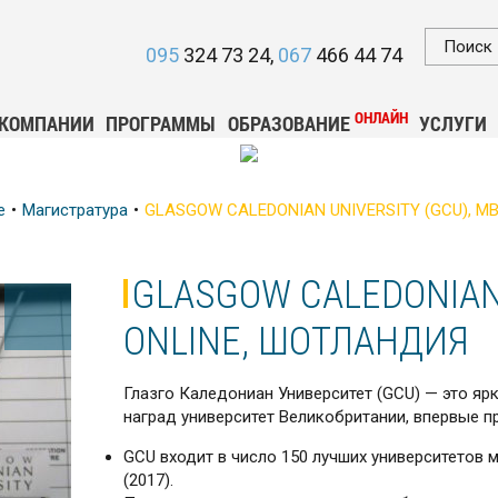
095
324 73 24
067
466 44 74
ОНЛАЙН
 КОМПАНИИ
ПРОГРАММЫ
ОБРАЗОВАНИЕ
УСЛУГИ
е
Магистратура
GLASGOW CALEDONIAN UNIVERSITY (GCU), MBA
GLASGOW CALEDONIAN 
ONLINE, ШОТЛАНДИЯ
Глазго Каледониан Университет (GCU) — это я
наград университет Великобритании, впервые пр
GCU входит в число 150 лучших университетов ми
(2017).