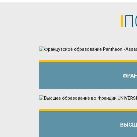
П
ФРАН
ВЫСШЕ