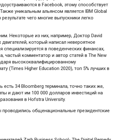
трудоустраиваются в Facebook, этому способствует
 Также уникальным альянсом является IBM Global
в результате чего многие выпускники легко
ним. Некоторые из них, например, Доктор David
х двигателей, который написал невероятное
я специализируется в поведенческих финансах,
а, частый комментатор и автор статей в The New
благодаря высококвалифицированному
у (Times Higher Education 2020), топ 5% лучших в
ь есть 34 Bloomberg терминала, точно таких же,
пы и дают им 100 000 долларов инвестиций на
ования в Hofstra University.
ижды проводились общенациональные президентские
мателей Zarb Business School- The Digital Remedy