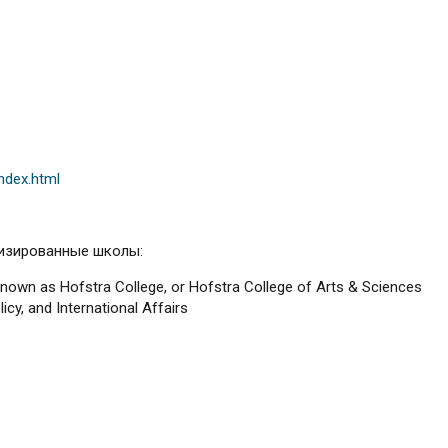
ndex.html
изированные школы:
 known as Hofstra College, or Hofstra College of Arts & Sciences
cy, and International Affairs