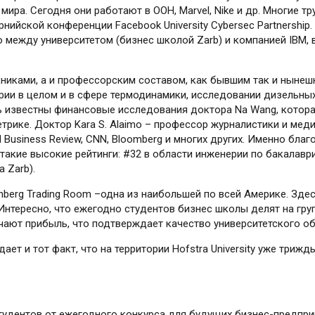
 мира. Сегодня они работают в ООН, Marvel, Nike и др. Многие 
ийской конференции Facebook University Cybersec Partnership.
во между университетом (бизнес школой Zarb) и компанией IBM, 
скниками, а и профессорским составом, как бывшим так и нынеш
рии в целом и в сфере термодинамики, исследовании дизельны
нь известны финансовые исследования доктора Na Wang, котора
трике. Доктор Kara S. Alaimo – профессор журналистики и меди
vard Business Review, CNN, Bloomberg и многих других. Именно 
акие высокие рейтинги: #32 в области инженерии по бакалавриат
 Zarb).
enberg Trading Room –одна из наибольшей по всей Америке. Здес
нтересно, что ежегодно студентов бизнес школы делят на груп
ют прибыль, что подтверждает качество университетского образ
ает и тот факт, что на территории Hofstra University уже тр
удентов от ежегодного конкурса для будущих бизнес-предприни