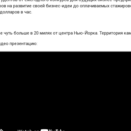
ров на развитие своей бизнес-идеи до оплачиваемых стажировок
долларов в час.
 чуть больше в 20 милях от центра Нью-Йорка. Территория кам
идео презентацию: