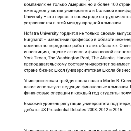
компаниях не только Америки, но и более 100 стран
ежегодное участие университета в большой калифорн
University – это первое в своем роде сотрудничест
устраиваются в этой международной компании.
Hofstra University гордится не только своими выпу
Burghardt – известный профессор в области инжене
количество передовых работ в этих областях. Оче
инвестициях, оценке активов и финансовой экономе
York Times, The Washington Post, The Atlantic, Har
преподавательскому составу университет занимает т
стране бизнес школ (университетская школа бизнеса
Университетская трейдинговая палата Martin B. Gre
какие используют ведущие финансовые компании. И
финансовые операции и каждый год студенты получа
Высокий уровень репутации университета подтвержд
дебаты US Presidential Debates 2008, 2012 и 2016.
Университет предлагает много возможностей для ст