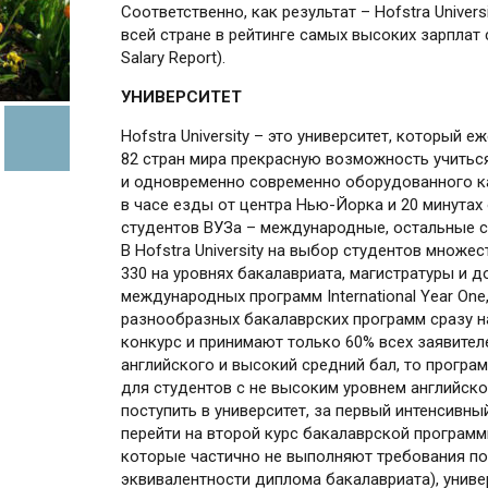
Соответственно, как результат – Hofstra Univer
всей стране в рейтинге самых высоких зарплат 
Salary Report).
УНИВЕРСИТЕТ
Hofstra University – это университет, который 
82 стран мира прекрасную возможность учиться
и одновременно современно оборудованного ка
в часе езды от центра Нью-Йорка и 20 минутах 
студентов ВУЗа – международные, остальные с
В Hofstra University на выбор студентов множ
330 на уровнях бакалавриата, магистратуры и д
международных программ International Year On
разнообразных бакалаврских программ сразу на
конкурс и принимают только 60% всех заявите
английского и высокий средний бал, то програм
для студентов с не высоким уровнем английско
поступить в университет, за первый интенсивны
перейти на второй курс бакалаврской программ
которые частично не выполняют требования по
эквивалентности диплома бакалавриата), униве