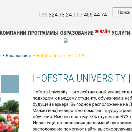
095
324 73 24
067
466 44 74
ОНЛАЙН
 КОМПАНИИ
ПРОГРАММЫ
ОБРАЗОВАНИЕ
УСЛУГИ
е
Бакалавриат
Hofstra University | CША
HOFSTRA UNIVERSITY 
Hofstra University – это рейтинговый универси
подходом к каждому студенту, обучением в неб
будущей карьере. Выгодное расположение на Л
Манхеттена) невероятно помогает трудоустройс
обучения. Именно поэтому 73% студентов ВУЗа
Йорка ещё до окончания дипломной программы,
расположение помогают найти высокооплачива