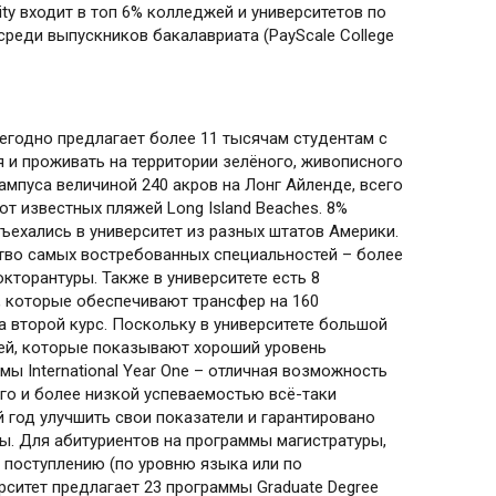
sity входит в топ 6% колледжей и университетов по
среди выпускников бакалавриата (PayScale College
ежегодно предлагает более 11 тысячам студентам с
 и проживать на территории зелёного, живописного
мпуса величиной 240 акров на Лонг Айленде, всего
от известных пляжей Long Island Beaches. 8%
ъехались в университет из разных штатов Америки.
ество самых востребованных специальностей – более
окторантуры. Также в университете есть 8
e, которые обеспечивают трансфер на 160
 второй курс. Поскольку в университете большой
лей, которые показывают хороший уровень
мы International Year One – отличная возможность
го и более низкой успеваемостью всё-таки
й год улучшить свои показатели и гарантировано
ы. Для абитуриентов на программы магистратуры,
 поступлению (по уровню языка или по
рситет предлагает 23 программы Graduate Degree