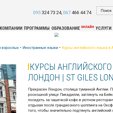
095
324 73 24
067
466 44 74
ОНЛАЙН
 КОМПАНИИ
ПРОГРАММЫ
ОБРАЗОВАНИЕ
УСЛУГИ
я взрослых
Иностранные языки
Курсы английского языка в Ан
КУРСЫ АНГЛИЙСКОГО 
ЛОНДОН | ST GILES L
Прекрасен Лондон, столица туманной Англии. П
роскошной улице Пикадилли, заглянуть на Бейк
посидеть за чашечкой кофе в уютном ресторан
отдыхая после грандиозного шоппинга на Оксф
того, чтобы значительно подтянуть английский