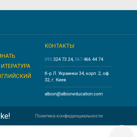
SCHOOL
КОНТАКТЫ
ЗНАТЬ
ON
095
324 73 24
067
466 44 74
ЛИТЕРАТУРА
б-р Л. Украинки 34, корп. 2, оф.
НГЛИЙСКИЙ
32, г. Киев
albion@albioneducation.com
В В АНГЛИИ, ДЕВОН
ke!
Политика конфиденциальности