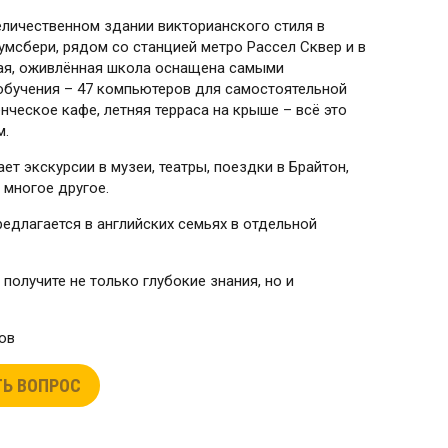
величественном здании викторианского стиля в
умсбери, рядом со станцией метро Рассел Сквер и в
шая, оживлённая школа оснащена самыми
обучения – 47 компьютеров для самостоятельной
нческое кафе, летняя терраса на крыше – всё это
м.
т экскурсии в музеи, театры, поездки в Брайтон,
 многое другое.
едлагается в английских семьях в отдельной
получите не только глубокие знания, но и
ов
Ь ВОПРОС