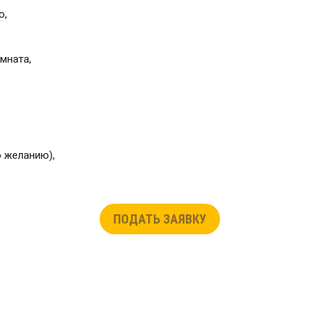
ю,
мната,
о желанию),
ПОДАТЬ ЗАЯВКУ