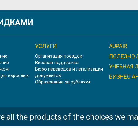
ЙСКИЙ ДЛЯ МЕДИКОВ, ROSE OF YORK LANGUAGE 
КИДКАМИ
УСЛУГИ
AUPAIR
ПОЛЕЗНО 
ние
Организация поездок
ИЗНЕС АНГЛИЙСКИЙ В АНГЛИИ, ЛОНДОН | EC LOND
ание
Визовая поддержка
УЧЕБНАЯ 
ежом
Бюро переводов и легализации
для взрослых
документов
БИЗНЕС А
Образование за рубежом
 АНГЛИЙСКИЙ ДЛЯ АВИАЦИОННЫХ СПЕЦИАЛИСТО
e all the products of the choices we ma