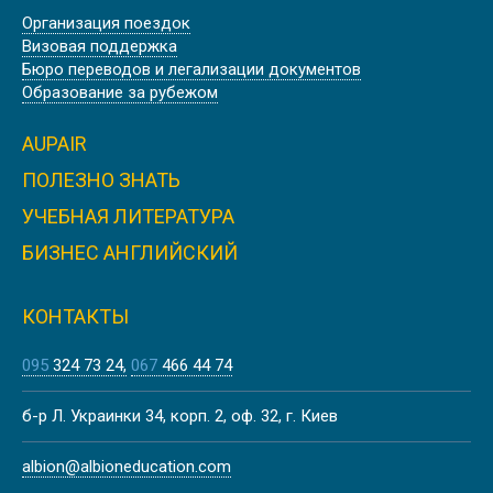
Организация поездок
Визовая поддержка
КУРСЫ АНГЛИЙСКОГО ЯЗЫКА В
Бюро переводов и легализации документов
США, НЬЮ ЙОРК | EMBASSY
Образование за рубежом
AUPAIR
ПОЛЕЗНО ЗНАТЬ
УЧЕБНАЯ ЛИТЕРАТУРА
КУРСЫ АНГЛИЙСКОГО ЯЗЫКА В
АНГЛИИ, ЛЬЮИС | SUSSEX DOWNS
БИЗНЕС АНГЛИЙСКИЙ
COLLEGE
КОНТАКТЫ
095
324 73 24
067
466 44 74
КУРСЫ НЕМЕЦКОГО ЯЗЫКА В
б-р Л. Украинки 34, корп. 2, оф. 32, г. Киев
АВСТРИИ, ВЕНА |
DEUTSCHAKADEMIE
albion@albioneducation.com