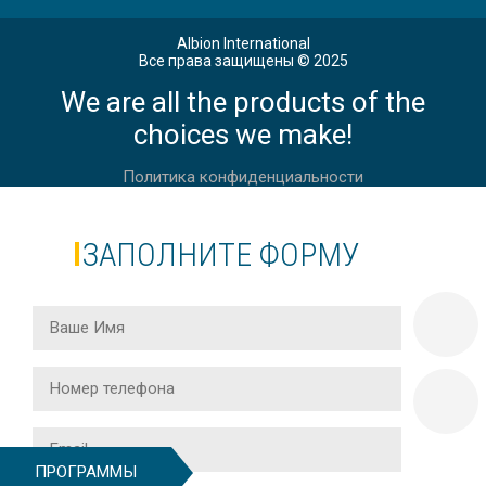
Albion International
Все права защищены © 2025
We are all the products of the
АНГЛИЙСКИЙ ДЛЯ ВЗРОСЛЫХ 30 +
В АНГЛИИ, ЛОНДОН
choices we make!
Политика конфиденциальности
ЗАПОЛНИТЕ ФОРМУ
АНГЛИЙСКИЙ ДЛЯ ВЗРОСЛЫХ 40+
В АНГЛИИ, ЧЕЛТНЕМ
АНГЛИЙСКИЙ ДЛЯ ВЗРОСЛЫХ 50+
В АНГЛИИ, ИСТБОРН
ПРОГРАММЫ