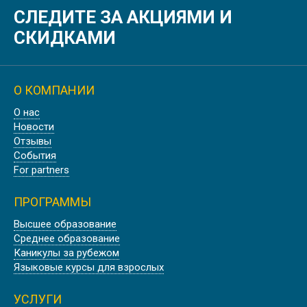
СЛЕДИТЕ ЗА АКЦИЯМИ И
АНГЛИЙСКИЙ ДЛЯ МЕДИКОВ,
ROSE OF YORK LANGUAGE SCHOOL
СКИДКАМИ
О КОМПАНИИ
О нас
БИЗНЕС АНГЛИЙСКИЙ В АНГЛИИ,
Новости
ЛОНДОН | EC LONDON
Отзывы
События
For partners
ПРОГРАММЫ
ПРОФЕССИОНАЛЬНЫЙ
Высшее образование
АНГЛИЙСКИЙ ДЛЯ
Среднее образование
АВИАЦИОННЫХ СПЕЦИАЛИСТОВ
Каникулы за рубежом
В АНГЛИИ, ДЕВОН
Языковые курсы для взрослых
УСЛУГИ