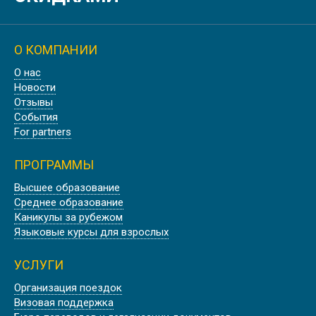
О КОМПАНИИ
О нас
УНИВЕРСИТЕТ В ПРОВАНСЕ AIX
Новости
MARSEILLE UNIVERSITÉ
Отзывы
События
For partners
ПРОГРАММЫ
Высшее образование
ШТУДИЕНКОЛЛЕГ КАРЛСРУЭ,
Среднее образование
ГЕРМАНИЯ
Каникулы за рубежом
Языковые курсы для взрослых
УСЛУГИ
Организация поездок
Визовая поддержка
WASHINGTON STATE UNIVERSITY |