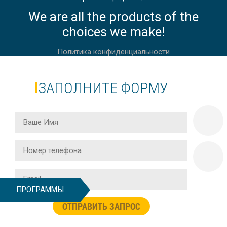
We are all the products of the
UNIVERSITY OF APPLIED SCIENCES
FRANKFURT, ГЕРМАНИЯ
choices we make!
Политика конфиденциальности
ЗАПОЛНИТЕ ФОРМУ
UNIVERSITY OF APPLIED SCIENCES
MUNICH I ГЕРМАНИЯ
IUBH UNIVERSITY OF APPLIED
SCIENCES ГЕРМАНИЯ
ПРОГРАММЫ