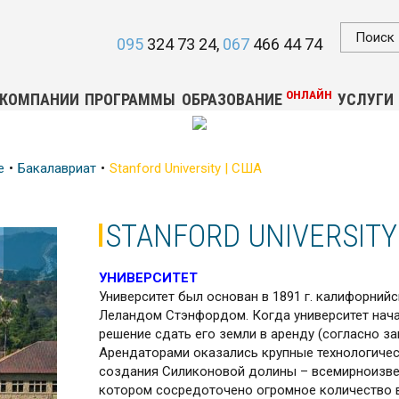
095
324 73 24
067
466 44 74
ОНЛАЙН
 КОМПАНИИ
ПРОГРАММЫ
ОБРАЗОВАНИЕ
УСЛУГИ
е
Бакалавриат
Stanford University | США
STANFORD UNIVERSITY
УНИВЕРСИТЕТ
Университет был основан в 1891 г. калифорни
Леландом Стэнфордом. Когда университет нача
решение сдать его земли в аренду (согласно з
Арендаторами оказались крупные технологичес
создания Силиконовой долины – всемирноизве
котором сосредоточено огромное количество 