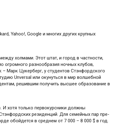
rd, Yahoo!, Google и многих других крупных
ежду холмами. Этот штат, и город в частности,
мо огромного разнообразия ночных клубов,
к – Марк Цукерберг, у студентов Стэнфордского
тудию Unversal или окунуться в мир волшебной
удентам, решившим получить высшее образование в
ов. И хотя только первокурсники должны
 Стэнф­ордс­ких резиденций. Для семейных пар пре­
де обойдется в среднем от 7 000 – 8 000 $ в год.