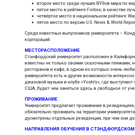
второе место среди лучших ВУЗов мира по ве
пятое место в рейтинге Forbes, в качестве л
четвёртое место в национальном рейтинге Was
пятое место по версии U.S. News & World Repor
Среди известных выпускников университета – Кондол
корпораций.
МЕСТОРАСПОЛОЖЕНИЕ
Стэнфордский университет расположен в Калифорнии,
известны не только своими сказочными пляжами, н
ресторанов и кафе, в одном из которых очень люб
университета есть и другие возможности интересно
джазовой музыки в клубе «Yoshi’s», где выступаю
США, будет чем заняться здесь в свободное от уче
ПРОЖИВАНИЕ
Университет предлагает проживание в ре­зиден­циях
обязательно проживать на тер­ритории универси­те­т
дусмот­рены отдельные резиденции, при чем они дел
НАПРАВЛЕНИЯ ОБУЧЕНИЯ В СТЭНДФОРДСКОМ