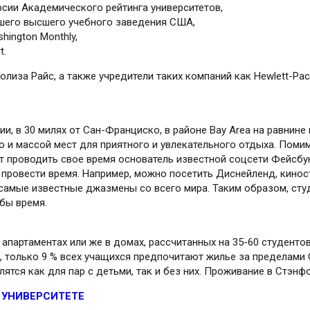
рсии Академического рейтинга университетов,
учшего высшего учебного заведения США,
hington Monthly,
t.
иза Райс, а также учредители таких компаний как Hewlett-Packa
 в 30 милях от Сан-Франциско, в районе Bay Area на равнине м
о и массой мест для приятного и увлекательного отдыха. Поми
ит проводить свое время основатель известной соцсети Фейсбу
 провести время. Например, можно посетить Диснейленд, кинос
т самые известные джазмены со всего мира. Таким образом, ст
бы время.
, апартаментах или же в домах, рас­считан­ных на 35-60 студент
а, только 9 % всех учащихся предпоч­итают жилье за преде­лами
ятся как для пар с детьми, так и без них. Проживание в Стэнфор
 УНИВЕРСИТЕТЕ