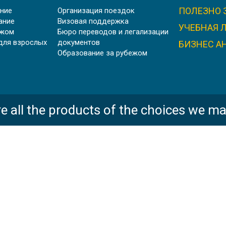
ПОЛЕЗНО 
ние
Организация поездок
НИВЕРСИТЕТ В ПРОВАНСЕ AIX MARSEILLE UNIVERSI
ание
Визовая поддержка
УЧЕБНАЯ 
ежом
Бюро переводов и легализации
для взрослых
документов
БИЗНЕС А
Образование за рубежом
ШТУДИЕНКОЛЛЕГ КАРЛСРУЭ, ГЕРМАНИЯ
e all the products of the choices we ma
WASHINGTON STATE UNIVERSITY | CША