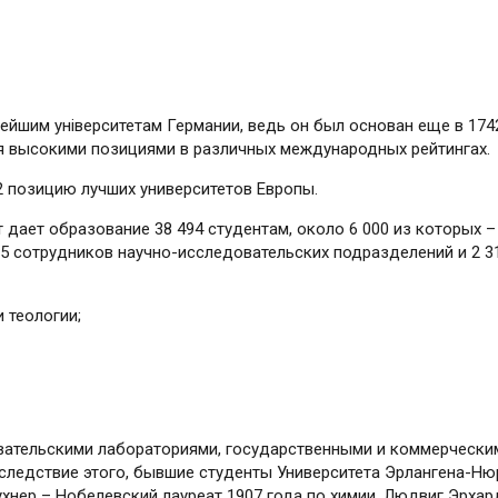
ейшим університетам Германии, ведь он был основан еще в 1742
ся высокими позициями в различных международных рейтингах.
т 2 позицию лучших университетов Европы.
дает образование 38 494 студентам, около 6 000 из которых –
15 сотрудников научно-исследовательских подразделений и 2 3
 теологии;
овательскими лабораториями, государственными и коммерческ
Вследствие этого, бывшие студенты Университета Эрлангена-Н
хнер – Нобелевский лауреат 1907 года по химии, Людвиг Эрхард