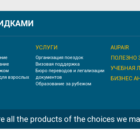
ИЕ ВО ФРАНЦИИ PARIS 1 PANTHÉON-SORBONNE UNI
КИДКАМИ
УСЛУГИ
AUPAIR
ПОЛЕЗНО 
ние
Организация поездок
НИВЕРСИТЕТ В ПРОВАНСЕ AIX MARSEILLE UNIVERSI
ание
Визовая поддержка
УЧЕБНАЯ 
ежом
Бюро переводов и легализации
для взрослых
документов
БИЗНЕС А
Образование за рубежом
ШТУДИЕНКОЛЛЕГ КАРЛСРУЭ, ГЕРМАНИЯ
e all the products of the choices we ma