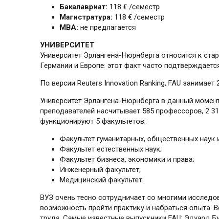
Бакалавриат:
118 € /семестр
Магистратура:
118 € /семестр
МВА:
не предлагается
УНИВЕРСИТЕТ
Университет Эрлангена-Нюрнберга относится к стар
Германии и Европе: этот факт часто подтверждает
По версии Reuters Innovation Ranking, FAU занимае
Университет Эрлангена-Нюрнберга в данный момент 
преподавателей насчитывает 585 профессоров, 2 3
функционируют 5 факультетов:
Факультет гуманитарных, общественных наук и
Факультет естественных наук;
Факультет бизнеса, экономики и права;
Инженерный факультет;
Медицинский факультет.
ВУЗ очень тесно сотрудничает со многими исслед
возможность пройти практику и набраться опыта. 
труда. Самые известные выпускники FAU: Эдуард Бу