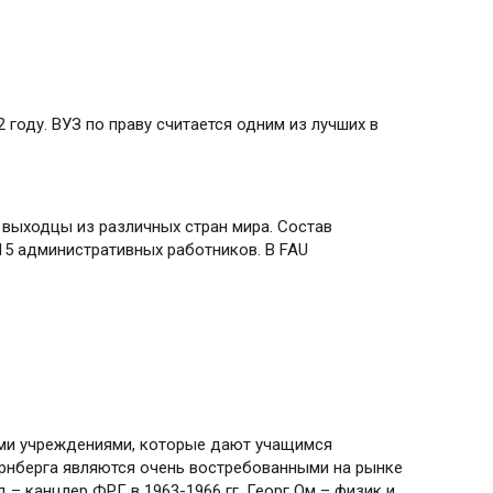
 году. ВУЗ по праву считается одним из лучших в
 выходцы из различных стран мира. Состав
15 административных работников. В FAU
ими учреждениями, которые дают учащимся
юрнберга являются очень востребованными на рынке
 – канцлер ФРГ в 1963-1966 гг, Георг Ом – физик и