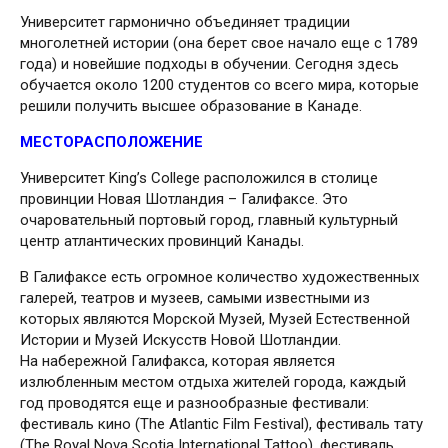
Университет гар­монично объеди­няет традиции
многолетней истории (она берет свое начало еще с 1789
года) и новейшие подходы в обучении. Сегодня здесь
обучается около 1200 студентов со всего мира, которые
решили получить высшее образование в Канаде.
МЕСТОРАСПОЛОЖЕНИЕ
Университет King’s College расположился в столице
провинции Новая Шотландия – Галифаксе. Это
очаровательный портовый город, главный культурный
центр атлантических провинций Канады.
В Галифаксе есть огромное количество художественных
галерей, театров и музеев, самыми известными из
которых являются Морской Музей, Музей Естественной
Истории и Музей Искусств Новой Шотландии.
На набережной Галифакса, которая является
излюбленным местом отдыха жителей города, каждый
год проводятся еще и разнообразные фестивали:
фестиваль кино (The Atlantic Film Festival), фестиваль тату
(The Royal Nova Scotia International Tattoo), фестиваль