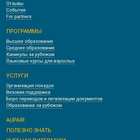
MARSEILLE UNIVERSITÉ
Отзывы
События
For partners
ПРОГРАММЫ
Высшее образование
ШТУДИЕНКОЛЛЕГ КАРЛСРУЭ,
Среднее образование
ГЕРМАНИЯ
Каникулы за рубежом
Языковые курсы для взрослых
УСЛУГИ
Организация поездок
Визовая поддержка
WASHINGTON STATE UNIVERSITY |
Бюро переводов и легализации документов
CША
Образование за рубежом
AUPAIR
ПОЛЕЗНО ЗНАТЬ