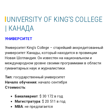
UNIVERSITY OF KING’S COLLEGE
| КАНАДА
УНИВЕРСИТЕТ
Университет King’s College – старейший ак­креди­тованный
универ­ситет Канады, который на­ходится в провинции
Новая Шотландия. Он из­вестен на национальном и
международном уровне своими программами в области
гума­нитар­ных наук и журналистики.
Тип:
государственный университет
Начало обучения:
начало сентября
Стоимость
:
Бакалавриат
: $ 30 172 в год
Магистратура
: $ 20 511 в год
МВА
: не предлагается