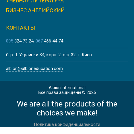
УЧЕБНАЯ ЛИТЕРАТУРА
ILLINOIS STATE UNIVERSITY | CША
БИЗНЕС АНГЛИЙСКИЙ
КОНТАКТЫ
095
324 73 24
067
466 44 74
COLORADO STATE UNIVERSITY |
б-р Л. Украинки 34, корп. 2, оф. 32, г. Киев
CША
albion@albioneducation.com
Albion International
Все права защищены © 2025
We are all the products of the
UNIVERSITY OF APPLIED SCIENCES
FRANKFURT, ГЕРМАНИЯ
choices we make!
Политика конфиденциальности