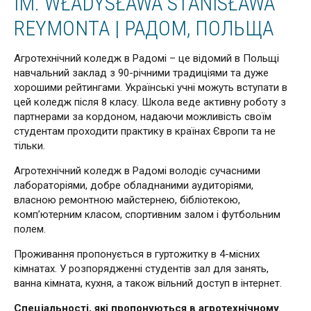
IM. WŁADYSŁAWA STANISŁAWA
REYMONTA | РАДОМ, ПОЛЬЩА
Агротехнічний коледж в Радомі – це відомий в Польщі
навчальний заклад з 90-річними традиціями та дуже
хорошими рейтингами. Українські учні можуть вступати в
цей коледж після 8 класу. Школа веде активну роботу з
партнерами за кордоном, надаючи можливість своїм
студентам проходити практику в країнах Європи та не
тільки.
Агротехнічний коледж в Радомі володіє сучасними
лабораторіями, добре обладнаними аудиторіями,
власною ремонтною майстернею, бібліотекою,
комп’ютерним класом, спортивним залом і футбольним
полем.
Проживання пропонується в гуртожитку в 4-місних
кімнатах. У розпорядженні студентів зал для занять,
ванна кімната, кухня, а також вільний доступ в інтернет.
Спеціальності, які пропонуються в агротехнічному