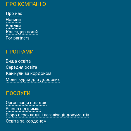
ПРО КОМПАНІЮ
Знижка
Про нас
Новини
PADWORTH COLLEGE, АНГЛІЯ
Відгуки
Календар подій
For partners
ПРОГРАМИ
Знижка
Вища освіта
Середня освіта
BISHOPSTROW COLLEGE, АНГЛІЯ
Канікули за кордоном
Мовні курси для дорослих
ПОСЛУГИ
Організація поїздок
Знижка
Візова підтримка
ДОУНІВЕРСИТЕТСЬКИЙ КОЛЕДЖ
Бюро перекладів і легалізації документів
OXFORD SIXTH FORM COLLEGE |
Освіта за кордоном
ОКСФОРД, АНГЛІЯ