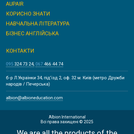
AUPAIR
КОРИСНО ЗНАТИ
Знижка
НАВЧАЛЬНА ЛІТЕРАТУРА
КОЛЕДЖ D’OVERBROECK’S
БІЗНЕС АНГЛІЙСЬКА
COLLEGE | ОКСФОРД, АНГЛІЯ
КОНТАКТИ
095
324 73 24
067
466 44 74
BRITISH NATIONAL HIGH SCHOOL
DIPLOMA A-LEVEL ОНЛАЙН,
б-р Л.Українки 34, під’їзд 2, оф. 32 м. Київ (метро Дружби
HARROW SCHOOL, СРЕДНЕЕ
народів / Печерська)
ОБРАЗОВАНИЕ, АНГЛИЯ
albion@albioneducation.com
Albion International
AMERICAN HIGH SCHOOL DIPLOMA
Всі права захищені © 2025
ОНЛАЙН, ASU PREP DIGITAL,
СРЕДНЕЕ ОБРАЗОВАНИЕ,
We are all the products of the