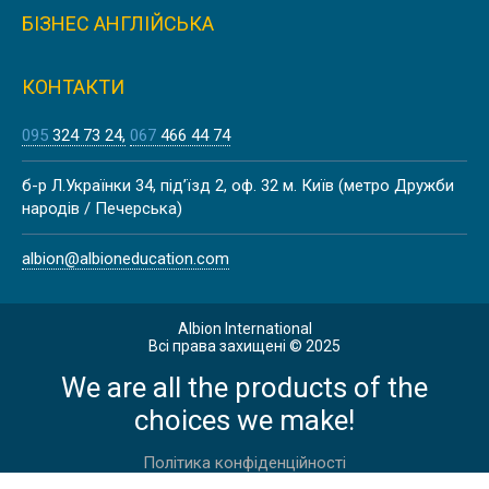
ILLINOIS STATE UNIVERSITY | CША
БІЗНЕС АНГЛІЙСЬКА
КОНТАКТИ
095
324 73 24
067
466 44 74
COLORADO STATE UNIVERSITY |
б-р Л.Українки 34, під’їзд 2, оф. 32 м. Київ (метро Дружби
CША
народів / Печерська)
albion@albioneducation.com
Albion International
Всі права захищені © 2025
UNIVERSITY OF APPLIED SCIENCES
We are all the products of the
FRANKFURT, НІМЕЧЧИНА
choices we make!
Політика конфіденційності