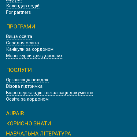
Календар подій
For partners
ПРОГРАМИ
Вища освіта
ШТУДІЄНКОЛЕГ КАРЛСРУЕ,
Середня освіта
НІМЕЧЧИНА
Канікули за кордоном
Мовні курси для дорослих
ПОСЛУГИ
Організація поїздок
Візова підтримка
WASHINGTON STATE UNIVERSITY |
Бюро перекладів і легалізації документів
CША
Освіта за кордоном
AUPAIR
КОРИСНО ЗНАТИ
НАВЧАЛЬНА ЛІТЕРАТУРА