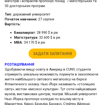
магістрів і аспірантів пропонує понад 7 магістерських та
30 докторських програм.
Тип:
державний університет
Початок навчання:
27 серпня
Вартість:
Бакалавріат:
28 990 $ в рік
Магістратура:
32 600 $ в рік
МВА:
34 170 $ в рік
ЗАДАТИ ЗАПИТАННЯ
РОЗТАШУВАННЯ
Здобуваючи вищу освіту в Америці в CUNY, студенти
отримують унікальну можливість поринути в захоплююче
життя найбільшого світового мегаполісу на березі
Атлантичного океану. Нью-Йорк називають «столицею
світу», містом «високої культури». Тут сотні найцікавіших
музеїв, виставкових центрів, театрів. Міський університет
Нью-Йорка пропонує коледжі по всьому місту в
Манхеттені, Квінсі, Брукліні, Бронксі, Стейтен Айленді.