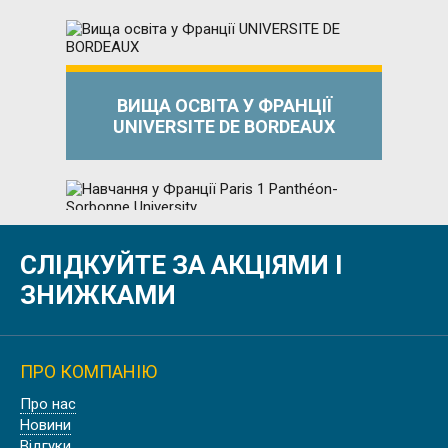
ВИЩА ОСВІТА У ФРАНЦІЇ
UNIVERSITE DE BORDEAUX
СЛІДКУЙТЕ ЗА АКЦІЯМИ І
НАВЧАННЯ У ФРАНЦІЇ PARIS 1
PANTHÉON-SORBONNE UNIVERSITY
ЗНИЖКАМИ
ПРО КОМПАНІЮ
Про нас
УНІВЕРСИТЕТ У ПРОВАНСІ AIX
Новини
MARSEILLE UNIVERSITÉ
Відгуки