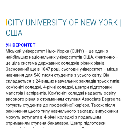
CITY UNIVERSITY OF NEW YORK |
США
УНІВЕРСИТЕТ
Міський університет Нью-Йорка (CUNY) – це один з
найбільших національних університетів США. Фактично –
це ціла система державних коледжів різних рівнів.
Заснований ще в 1847 році, сьогодні університет – місце
навчання для 540 тисяч студентів з усього світу. Він
складається з 24 вищих навчальних закладів трьох типів:
ком’юніті коледжі, 4-річні коледжі, центри підготовки
магістрів і аспірантів. Ком’юніті коледжі надають освіту
високого рівня з отриманням ступеня Associate Degree та
готують студентів до професійної кар’єри. Також після
закінчення цього типу навчального закладу, випускники
можуть вступати в 4-річні коледжі з подальшим
отриманням ступеня бакалавра. Центр підготовки