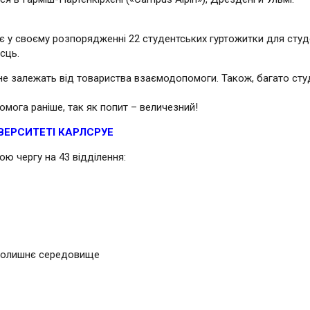
у своєму розпорядженні 22 студентських гуртожитки для студен
сць.
о не залежать від товариства взаємодопомоги. Також, багато ст
омога раніше, так як попит – величезний!
ВЕРСИТЕТІ КАРЛСРУЕ
вою чергу на 43 відділення:
авколишнє середовище