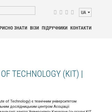
UA
РИСНО ЗНАТИ
ВІЗИ
ПІДРУЧНИКИ
КОНТАКТИ
OF TECHNOLOGY (KIT) |
tute of Technology) є технічним університетом
льним дослідницьким центром Асоціації
езультаті злиття Університету Карлсруе (сьогодні KIT