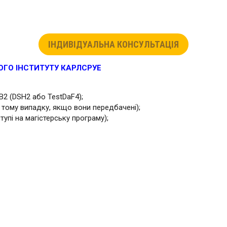
ІНДИВІДУАЛЬНА КОНСУЛЬТАЦІЯ
ОГО ІНСТИТУТУ КАРЛСРУЕ
 В2 (DSH2 або TestDaF4);
 тому випадку, якщо вони передбачені);
упі на магістерську програму);