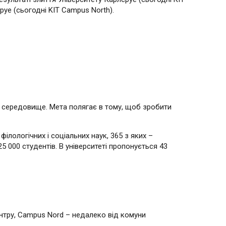
уе (сьогодні KIT Campus North).
є середовище. Мета полягає в тому, щоб зробити
 філологічних і соціальних наук, 365 з яких –
25 000 студентів. В університеті пропонується 43
ентру, Campus Nord – недалеко від комуни