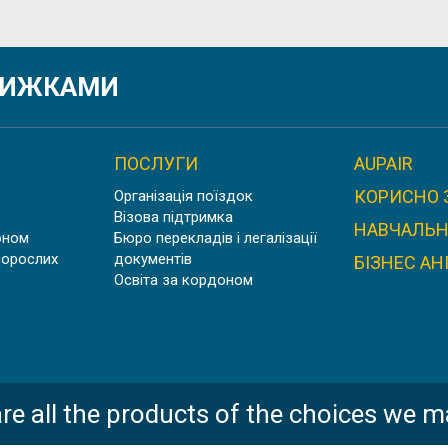
ННЯ У ФРАНЦІЇ PARIS 1 PANTHÉON-SORBONNE UNIV
ЗНИЖКАМИ
ПОСЛУГИ
AUPAIR
КОРИСНО 
Організація поїздок
УНІВЕРСИТЕТ У ПРОВАНСІ AIX MARSEILLE UNIVERSIT
Візова підтримка
НАВЧАЛЬН
оном
Бюро перекладів і легалізації
дорослих
документів
БІЗНЕС АН
Освіта за кордоном
ШТУДІЄНКОЛЕГ КАРЛСРУЕ, НІМЕЧЧИНА
re all the products of the choices we m