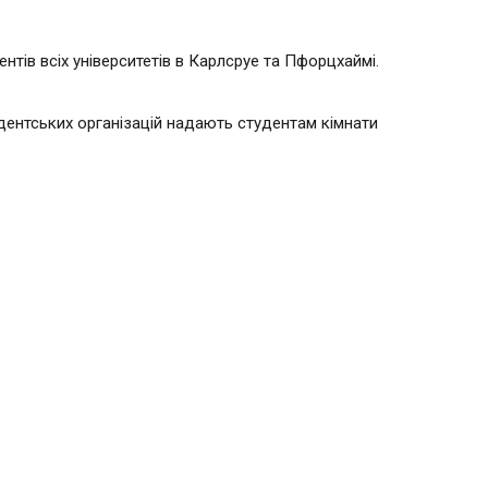
тів всіх університетів в Карлсруе та Пфорцхаймі.
удентських організацій надають студентам кімнати