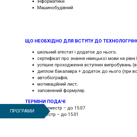
Інформатики
Машинобудівний
ЩО НЕОБХІДНО ДЛЯ ВСТУПУ ДО ТЕХНОЛОГІЧН
шкільний атестат і додаток до нього;
сертифікат про знання німецької мови на рівні
успішне проходження вступних випробувань (в
диплом бакалавра + додаток до нього (при вст
автобіографія;
мотиваційний лист;
заповнений формуляр.
ТЕРМІНИ ПОДАЧІ
Зимовий семестр – до 15.07
ПРОГРАМИ
Літній семестр – до 15.01