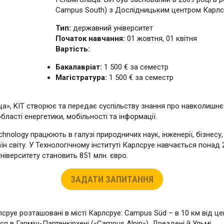
Campus South) з Дослідницьким центром Карлср
Тип:
державний університет
Початок навчання:
01 жовтня, 01 квітня
Вартість:
Бакалавріат:
1 500 € за семестр
Магістратура:
1 500 € за семестр
ца», KIT створює та передає суспільству знання про навколишн
ласті енергетики, мобільності та інформації.
echnology працюють в галузі природничих наук, інженерії, бізнесу,
їн світу. У Технологічному інституті Карлсруе навчається понад 
ніверситету становить 851 млн. євро.
ЗАДАТИ ЗАПИТАННЯ
сруе розташовані в місті Карлсруе: Campus Süd – в 10 км від ц
я в Гарміш-Партенкірхені («Campus Alpin»), Дрездені й Ульмі.