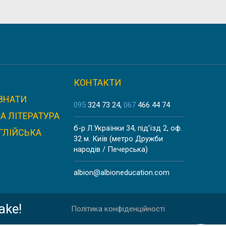
ERSITY
КОНТАКТИ
ЗНАТИ
É
095
324 73 24
067
466 44 74
А ЛІТЕРАТУРА
б-р Л.Українки 34, під’їзд 2, оф.
ГЛІЙСЬКА
32 м. Київ (метро Дружби
народів / Печерська)
albion@albioneducation.com
ake!
Політика конфіденційності