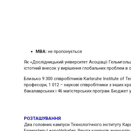
МВА:
не пропонується
Як «Дослідницький університет Асоціації Гельмголь
істотний внесок у вирішення глобальних проблем в об
Близько 9 300 співробітників Karlsruhe Institute of T
професори, 1 012 – наукові співробітники з інших кра
бакалаврських і 46 магістерських програм. Бюджет у
РОЗТАШУВАННЯ
Два головних кампуси Технологічного інституту Карл
Eggenstein-Leopoldshafen. Решта корпусів знаходятьс