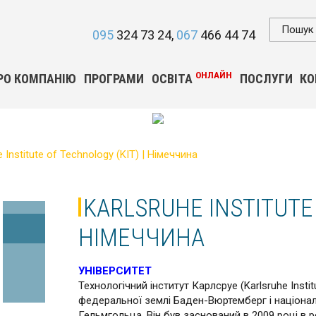
095
324 73 24
067
466 44 74
ОНЛАЙН
РО КОМПАНІЮ
ПРОГРАМИ
ОСВІТА
ПОСЛУГИ
КО
e Institute of Technology (KIT) | Німеччина
KARLSRUHE INSTITUTE 
НІМЕЧЧИНА
УНІВЕРСИТЕТ
Технологічний інститут Карлсруе (Karlsruhe Insti
федеральної землі Баден-Вюртемберг і націона
Гельмгольца. Він був заснований в 2009 році в р