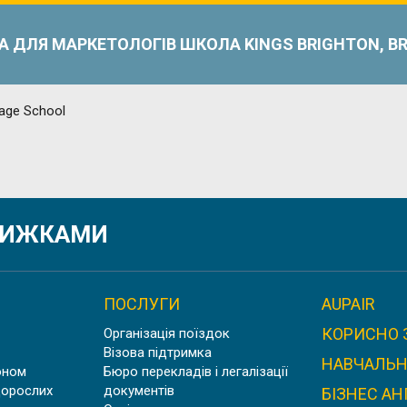
А ДЛЯ МАРКЕТОЛОГІВ ШКОЛА KINGS BRIGHTON, BR
ІЙСЬКА ДЛЯ МЕДИКІВ, ROSE OF YORK LANGUAGE S
ЗНИЖКАМИ
ПОСЛУГИ
AUPAIR
КОРИСНО 
Організація поїздок
БІЗНЕС АНГЛІЙСЬКА В АНГЛІЇ, ЛОНДОН | EC LONDO
Візова підтримка
НАВЧАЛЬН
оном
Бюро перекладів і легалізації
дорослих
документів
БІЗНЕС АН