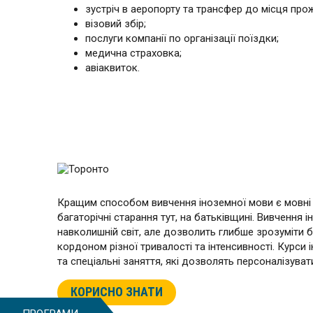
зустріч в аеропорту та трансфер до місця про
візовий збір;
послуги компанії по організації поїздки;
медична страховка;
авіаквиток.
Кращим способом вивчення іноземної мови є мовні 
багаторічні старання тут, на батьківщині. Вивченн
навколишній світ, але дозволить глибше зрозуміти б
кордоном різної тривалості та інтенсивності. Курси
та спеціальні заняття, які дозволять персоналізува
КОРИСНО ЗНАТИ