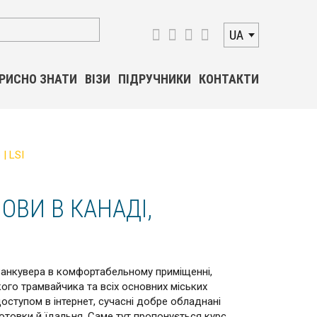
UA
РИСНО ЗНАТИ
ВІЗИ
ПІДРУЧНИКИ
КОНТАКТИ
| LSI
ОВИ В КАНАДІ,
Ванкувера в комфортабельному приміщенні,
кого трамвайчика та всіх основних міських
доступом в інтернет, сучасні добре обладнані
готовки й їдальня. Саме тут пропонується курс