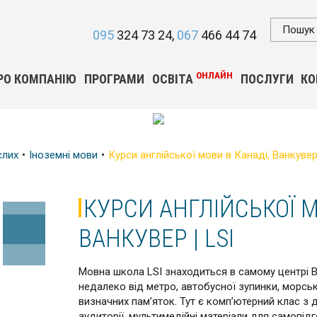
095
324 73 24
067
466 44 74
ОНЛАЙН
РО КОМПАНІЮ
ПРОГРАМИ
ОСВІТА
ПОСЛУГИ
КО
слих
Іноземні мови
Курси англійської мови в Канаді, Ванкувер 
КУРСИ АНГЛІЙСЬКОЇ М
ВАНКУВЕР | LSI
Мовна школа LSI знаходиться в самому центрі 
недалеко від метро, ​​автобусної зупинки, морсь
визначних пам’яток. Тут є комп’ютерний клас з 
аудиторії, мультимедійні матеріали для самопід