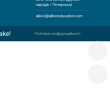
народів / Печерська)
albion@albioneducation.com
ІЇ, ДЕВОН
ake!
Політика конфіденційності
SSY
S COLLEGE