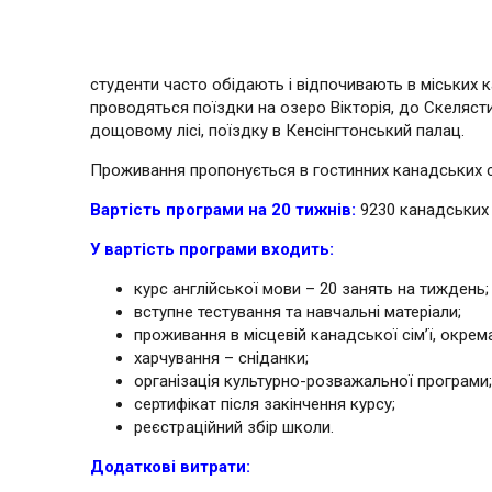
студенти часто обідають і відпочивають в міських ка
проводяться поїздки на озеро Вікторія, до Скелястих
дощовому лісі, поїздку в Кенсінгтонський палац.
Проживання пропонується в гостинних канадських сім
Вартість програми на 20 тижнів:
9230 канадських
У вартість програми входить:
курс англійської мови – 20 занять на тиждень;
вступне тестування та навчальні матеріали;
проживання в місцевій канадської сім’ї, окрема
харчування – сніданки;
організація культурно-розважальної програми;
сертифікат після закінчення курсу;
реєстраційний збір школи.
Додаткові витрати: