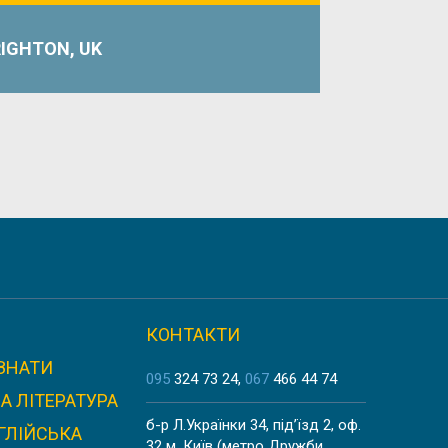
IGHTON, UK
CHOOL
КОНТАКТИ
ЗНАТИ
N
095
324 73 24
067
466 44 74
А ЛІТЕРАТУРА
б-р Л.Українки 34, під’їзд 2, оф.
ГЛІЙСЬКА
32 м. Київ (метро Дружби