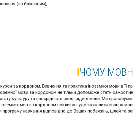
живання (за бажанням);
ЧОМУ МОВН
курси за кордоном. Вивчення та практика іноземної мови в її 
я іноземної мови за кордоном не тільки допоможе стати самост
агату культуру та своєрідність своєї рідної мови. Ми пропонує
 іноземних мов за кордоном покликані удосконалити знання мови 
ти програму навчання відповідно до Ваших побажань, цілей та за