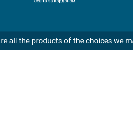
Освіта за кордоном
НА АНГЛІЙСЬКА ДЛЯ АВІАЦІЙНИХ ФАХІВЦІВ В АНГЛ
re all the products of the choices we m
РСИ АНГЛІЙСЬКОЇ МОВИ В США, НЬЮ ЙОРК | EMBA
ГЛІЙСЬКОЇ МОВИ В АНГЛІЇ, ЛЬЮЇС | SUSSEX DOWN