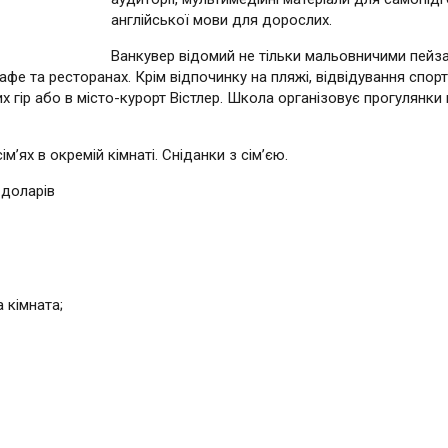
англійської мови для дорослих.
Ванкувер відомий не тільки мальовничими пейза
фе та ресторанах. Крім відпочинку на пляжі, відвідування спорти
 гір або в місто-курорт Вістлер. Школа організовує прогулянки н
’ях в окремій кімнаті. Сніданки з сім’єю.
 доларів
 кімната;