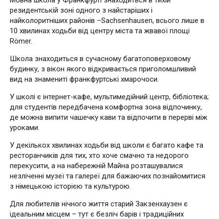
Мовна школа у Франкфурті знаходиться в тихій
резидентській зоні одного з найстаріших і
найколоритніших районів –Sachsenhausen, всього лише в
10 хвилинах ходьби від центру міста та жвавої площі
Römer.
Школа знаходиться в сучасному багатоповерховому
будинку, з вікон якого відкривається приголомшливий
вид на знамениті франкфуртські хмарочоси.
У школі є інтернет-кафе, мультимедійний центр, бібліотека;
для студентів передбачена комфортна зона відпочинку,
де можна випити чашечку кави та відпочити в перерві між
уроками.
У декількох хвилинах ходьби від школи є багато кафе та
ресторанчиків для тих, хто хоче смачно та недорого
перекусити, а на набережній Майна розташувалися
незліченні музеї та галереї для бажаючих познайомитися
з німецькою історією та культурою.
Для любителів нічного життя старий Закзенхаузен є
ідеальним місцем – тут є безліч барів і традиційних