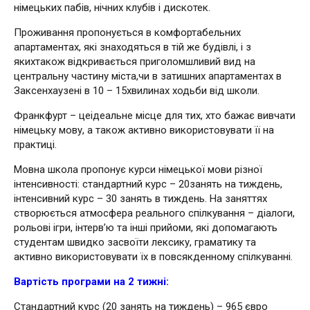
німецьких пабів, нічних клубів і дискотек.
Проживання пропонується в комфортабельних
апартаментах, які знаходяться в тій же будівлі, і з
якихтакож відкривається приголомшливий вид на
центральну частину міста,чи в затишних апартаментах в
Заксенхаузені в 10 – 15хвилинах ходьби від школи.
Франкфурт – цеідеальне місце для тих, хто бажає вивчати
німецьку мову, а також активно використовувати її на
практиці.
Мовна школа пропонує курси німецької мови різної
інтенсивності: стандартний курс – 20занять на тиждень,
інтенсивний курс – 30 занять в тиждень. На заняттях
створюється атмосфера реального спілкування – діалоги,
рольові ігри, інтерв’ю та інші прийоми, які допомагають
студентам швидко засвоїти лексику, граматику та
активно використовувати їх в повсякденному спілкуванні.
Вартість програми на 2 тижні:
Стандартний курс (20 занять на тиждень) – 965 євро