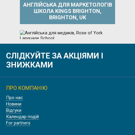
АНГЛІЙСЬКА ДЛЯ МАРКЕТОЛОГІВ
ШКОЛА KINGS BRIGHTON,
BRIGHTON, UK
СЛІДКУЙТЕ ЗА АКЦІЯМИ І
АНГЛІЙСЬКА ДЛЯ МЕДИКІВ, ROSE
OF YORK LANGUAGE SCHOOL
ЗНИЖКАМИ
ПРО КОМПАНІЮ
Про нас
БІЗНЕС АНГЛІЙСЬКА В АНГЛІЇ,
Новини
ЛОНДОН | EC LONDON
Відгуки
Календар подій
For partners