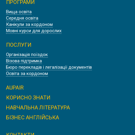
ПРОГРАМИ
Вища освіта
ПРОФЕСІЙНА АНГЛІЙСЬКА ДЛЯ
Середня освіта
АВІАЦІЙНИХ ФАХІВЦІВ В АНГЛІЇ,
Канікули за кордоном
ДЕВОН
Мовні курси для дорослих
ПОСЛУГИ
Організація поїздок
Візова підтримка
КУРСИ АНГЛІЙСЬКОЇ МОВИ В США,
Бюро перекладів і легалізації документів
НЬЮ ЙОРК | EMBASSY
Освіта за кордоном
AUPAIR
КОРИСНО ЗНАТИ
НАВЧАЛЬНА ЛІТЕРАТУРА
КУРСИ АНГЛІЙСЬКОЇ МОВИ В
АНГЛІЇ, ЛЬЮЇС | SUSSEX DOWNS
БІЗНЕС АНГЛІЙСЬКА
COLLEGE
КОНТАКТИ