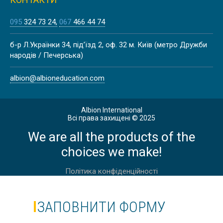
095
324 73 24
067
466 44 74
КУРСИ НІМЕЦЬКОЇ МОВИ В
б-р Л.Українки 34, під’їзд 2, оф. 32 м. Київ (метро Дружби
АВСТРІЇ, ВІДЕНЬ |
народів / Печерська)
DEUTSCHAKADEMIE
albion@albioneducation.com
Albion International
Всі права захищені © 2025
АНГЛІЙСЬКА ДЛЯ ДОРОСЛИХ 30 +
We are all the products of the
В АНГЛІЇ, ЛОНДОН
choices we make!
Політика конфіденційності
ЗАПОВНИТИ ФОРМУ
АНГЛІЙСЬКА ДЛЯ ДОРОСЛИХ 50+
В АНГЛІЇ, ІСТБОРН