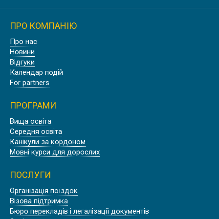
ПРО КОМПАНІЮ
Осінь
Про нас
ОСІННІ КАНІКУЛИ В ЕДИНБУРЗІ,
Новини
ШОТЛАНДІЯ
Відгуки
Календар подій
For partners
ПРОГРАМИ
Літо
Вища освіта
Середня освіта
ЛІТНІ КАНІКУЛИ В ОКСФОРДІ
Канікули за кордоном
Мовні курси для дорослих
ПОСЛУГИ
Організація поїздок
Літо
Візова підтримка
Бюро перекладів і легалізації документів
АНГЛІЙСЬКІ КАНІКУЛИ В ЛОНДОНІ