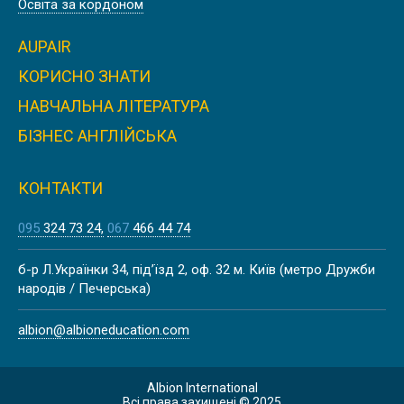
Освіта за кордоном
AUPAIR
КОРИСНО ЗНАТИ
Літо
НАВЧАЛЬНА ЛІТЕРАТУРА
ЛІТНІ КАНІКУЛИ В БАТІ
БІЗНЕС АНГЛІЙСЬКА
КОНТАКТИ
095
324 73 24
067
466 44 74
Літо
ЛІТНІ КАНІКУЛИ НА МАЛЬТІ,
б-р Л.Українки 34, під’їзд 2, оф. 32 м. Київ (метро Дружби
ВАЛЛЕТТА | CAVENDISH SCHOOL
народів / Печерська)
albion@albioneducation.com
Весна
Albion International
Всі права захищені © 2025