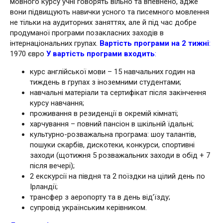
мовного курсу учні говорять вільно та впевнено, адже
вони підвищують навички усного та писемного мовлення
не тільки на аудиторних заняттях, але й під час добре
продуманої програми позакласних заходів в
інтернаціональних групах.
Вартість програми на 2 тижні
:
1970 євро
У вартість програми входить
:
курс англійської мови – 15 навчальних годин на
тиждень в групах з іноземними студентами;
навчальні матеріали та сертифікат після закінчення
курсу навчання;
проживання в резиденції в окремій кімнаті;
харчування – повний пансіон в шкільній їдальні;
культурно-розважальна програма: шоу талантів,
пошуки скарбів, дискотеки, конкурси, спортивні
заходи (щотижня 5 розважальних заходи в обід + 7
після вечері);
2 екскурсії на півдня та 2 поїздки на цілий день по
Ірландії;
трансфер з аеропорту та в день від’їзду;
супровід українським керівником.