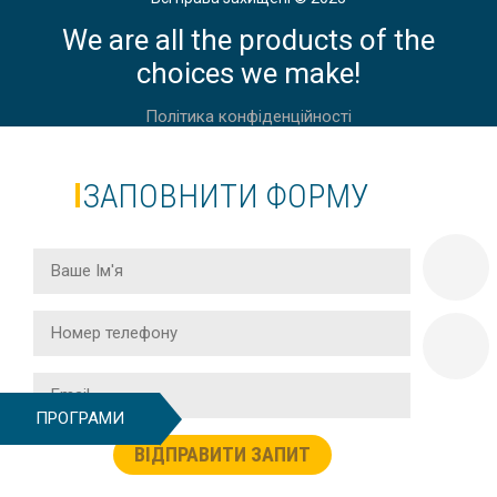
ВЕСНЯНІ КАНІКУЛИ У ЙОРКШИРІ
We are all the products of the
choices we make!
Політика конфіденційності
Весна
ЗАПОВНИТИ ФОРМУ
ВЕСНЯНІ КАНІКУЛИ У АНГЛІЇ,
ЛОНДОН, DAVID GAME COLLEGE
Весна
ВЕСНЯНІ КАНІКУЛИ В АНГЛІЇ,
БРЕДФІЛД | BRADFIELD COLLEGE
ПРОГРАМИ