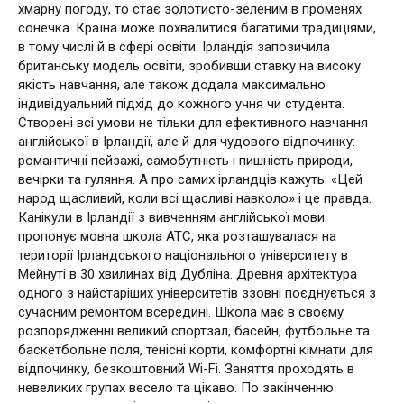
хмарну погоду, то стає золотисто-зеленим в променях
сонечка. Країна може похвалитися багатими традиціями,
в тому числі й в сфері освіти. Ірландія запозичила
британську модель освіти, зробивши ставку на високу
якість навчання, але також додала максимально
індивідуальний підхід до кожного учня чи студента.
Створені всі умови не тільки для ефективного навчання
англійської в Ірландії, але й для чудового відпочинку:
романтичні пейзажі, самобутність і пишність природи,
вечірки та гуляння. А про самих ірландців кажуть: «Цей
народ щасливий, коли всі щасливі навколо» і це правда.
Канікули в Ірландії з вивченням англійської мови
пропонує мовна школа ATC, яка розташувалася на
території Ірландського національного університету в
Мейнуті в 30 хвилинах від Дубліна. Древня архітектура
одного з найстаріших університетів ззовні поєднується з
сучасним ремонтом всередині. Школа має в своєму
розпорядженні великий спортзал, басейн, футбольне та
баскетбольне поля, тенісні корти, комфортні кімнати для
відпочинку, безкоштовний Wi-Fi. Заняття проходять в
невеликих групах весело та цікаво. По закінченню