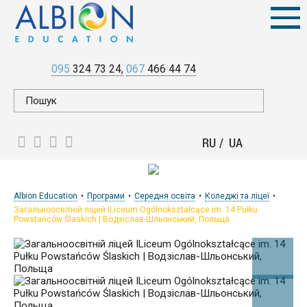
095
324 73 24
067
466 44 74
RU
UA
Albion Education
Програми
Середня освіта
Коледжі та ліцеї
Загальноосвітній ліцей ІLiceum Ogólnokształcące im. 14 Pułku
Powstańców Ślaskich | Водзіслав-Шльонський, Польща