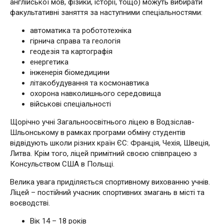
англійської мов, фізики, історії, тощо) можуть вибирати
факультативні заняття за наступними спеціальностями:
автоматика та робототехніка
гірнича справа та геологія
геодезія та картографія
енергетика
інженерія біомедицини
літакобудування та космонавтика
охорона навколишнього середовища
військові спеціальності
Щорічно учні Загальноосвітнього ліцею в Водзіслав-
Шльонському в рамках програми обміну студентів
відвідують школи різних країн ЄС: Франція, Чехія, Швеція,
Литва. Крім того, ліцей примітний своєю співпрацею з
Консульством США в Польщі.
Велика увага приділяється спортивному вихованню учнів.
Ліцей – постійний учасник спортивних змагань в місті та
воєводстві.
Вік 14 – 18 років