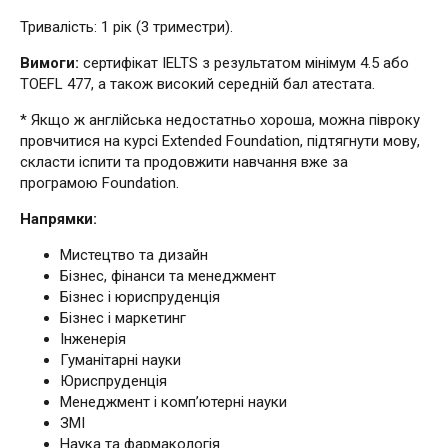
Тривалість: 1 рік (3 триместри).
Вимоги:
сертифікат IELTS з результатом мінімум 4.5 або
TOEFL 477, а також високий середній бал атестата.
* Якщо ж англійська недостатньо хороша, можна півроку
провчитися на курсі Extended Foundation, підтягнути мову,
скласти іспити та продовжити навчання вже за
програмою Foundation.
Напрямки:
Мистецтво та дизайн
Бізнес, фінанси та менеджмент
Бізнес і юриспруденція
Бізнес і маркетинг
Інженерія
Гуманітарні науки
Юриспруденція
Менеджмент і комп’ютерні науки
ЗМІ
Наука та фармакологія