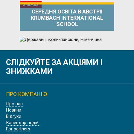
Знижка
СЕРЕДНЯ ОСВІТА В АВСТРІЇ
KRUMBACH INTERNATIONAL
SCHOOL
СЛІДКУЙТЕ ЗА АКЦІЯМИ І
ДЕРЖАВНІ ШКОЛИ-ПАНСІОНИ,
НІМЕЧЧИНА
ЗНИЖКАМИ
ПРО КОМПАНІЮ
Знижка
Про нас
ШКОЛА-ПАНСІОН ACKWORTH
Новини
SCHOOL | ЕКВОРТ, АНГЛІЯ
Відгуки
Календар подій
For partners