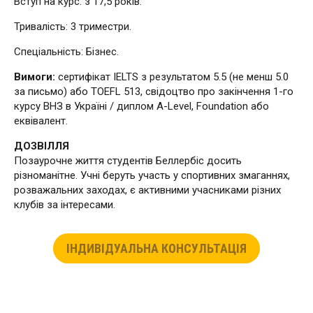
Вступ на курс: з 17,5 років.
Тривалість: 3 триместри.
Спеціальність: Бізнес.
Вимоги:
сертифікат IELTS з результатом 5.5 (не менш 5.0
за письмо) або TOEFL 513, свідоцтво про закінчення 1-го
курсу ВНЗ в Україні / диплом A-Level, Foundation або
еквівалент.
ДОЗВІЛЛЯ
Позаурочне життя студентів Беллербіс досить
різноманітне. Учні беруть участь у спортивних змаганнях,
розважальних заходах, є активними учасниками різних
клубів за інтересами.
ІНДИВІДУАЛЬНА КОНСУЛЬТАЦІЯ