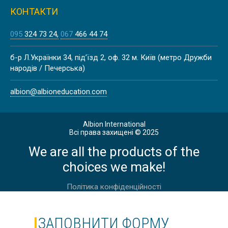
КОНТАКТИ
095
324 73 24
067
466 44 74
Знижка
КОЛЕДЖ D’OVERBROECK’S
б-р Л.Українки 34, під’їзд 2, оф. 32 м. Київ (метро Дружби
COLLEGE | ОКСФОРД, АНГЛІЯ
народів / Печерська)
albion@albioneducation.com
Albion International
BRITISH NATIONAL HIGH SCHOOL
Всі права захищені © 2025
DIPLOMA A-LEVEL ОНЛАЙН,
HARROW SCHOOL, СРЕДНЕЕ
We are all the products of the
ОБРАЗОВАНИЕ, АНГЛИЯ
choices we make!
Політика конфіденційності
AMERICAN HIGH SCHOOL DIPLOMA
ОНЛАЙН, ASU PREP DIGITAL,
ЗАПОВНИТИ ФОРМУ