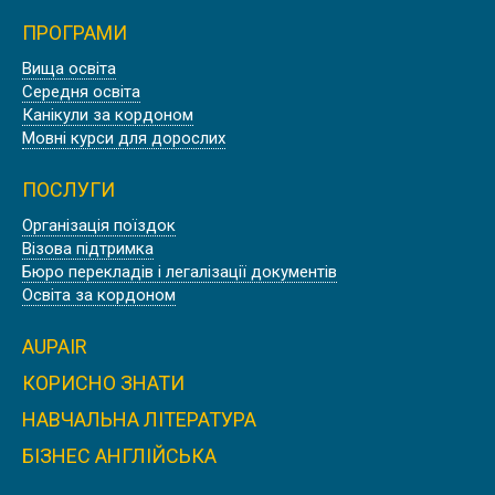
ПРОГРАМИ
Знижка
Вища освіта
Середня освіта
PADWORTH COLLEGE, АНГЛІЯ
Канікули за кордоном
Мовні курси для дорослих
ПОСЛУГИ
Організація поїздок
Знижка
Візова підтримка
Бюро перекладів і легалізації документів
BISHOPSTROW COLLEGE, АНГЛІЯ
Освіта за кордоном
AUPAIR
КОРИСНО ЗНАТИ
Знижка
НАВЧАЛЬНА ЛІТЕРАТУРА
ДОУНІВЕРСИТЕТСЬКИЙ КОЛЕДЖ
OXFORD SIXTH FORM COLLEGE |
БІЗНЕС АНГЛІЙСЬКА
ОКСФОРД, АНГЛІЯ