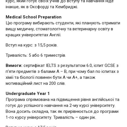
курс, який готує своїх учнів до вступу та навчання ніде
інакше, як в Оксфорді та Кембриджі.
Medical School Preparation
Цю програму вибирають студенти, які планують отримати
вищу медичну, стоматологічну та ветеринарну освіту в
кращих університетах Англії.
Вступ на курс: з 15,5 років.
Тривалість: 5 або 6 триместрів.
Вимоги:
сертифікат IELTS з результатом 6.0, іспит GCSE з
п’яти предметів з балами A – В, при чому бал по іспитах з
хімії та біології повинен бути А чи А+, а також
мотиваційний лист на 200 слів.
Undergraduate Year 1
Програма спрямована на підвищення рівня англійської та
готує до успішного навчання на 2-му курсі університету.
Вона досить складна, так як прирівнюється до програми
1-го курсу університету. Тривалість – один рік.