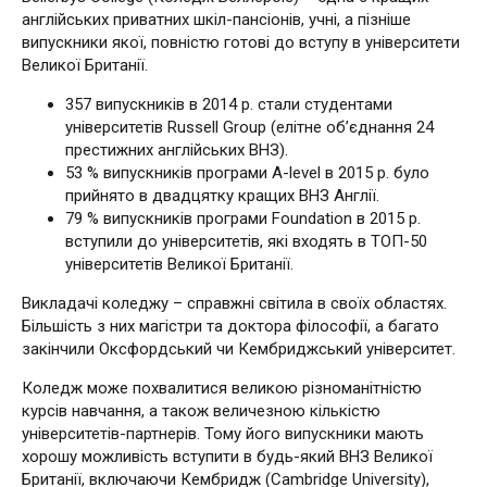
англійських приватних шкіл-пансіонів, учні, а пізніше
випускники якої, повністю готові до вступу в університети
Великої Британії.
357 випускників в 2014 р. стали студентами
університетів Russell Group (елітне об’єднання 24
престижних англійських ВНЗ).
53 % випускників програми А-level в 2015 р. було
прийнято в двадцятку кращих ВНЗ Англії.
79 % випускників програми Foundation в 2015 р.
вступили до університетів, які входять в ТОП-50
університетів Великої Британії.
Викладачі коледжу – справжні світила в своїх областях.
Більшість з них магістри та доктора філософії, а багато
закінчили Оксфордський чи Кембриджський університет.
Коледж може похвалитися великою різноманітністю
курсів навчання, а також величезною кількістю
університетів-партнерів. Тому його випускники мають
хорошу можливість вступити в будь-який ВНЗ Великої
Британії, включаючи Кембридж (Cambridge University),