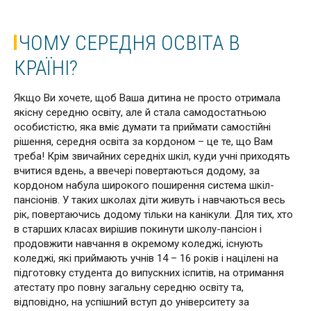
ЧОМУ СЕРЕДНЯ ОСВІТА В
КРАЇНІ?
Якщо Ви хочете, щоб Ваша дитина не просто отримала
якісну середню освіту, але й стала самодостатньою
особистістю, яка вміє думати та приймати самостійні
рішення, середня освіта за кордоном – це те, що Вам
треба! Крім звичайних середніх шкіл, куди учні приходять
вчитися вдень, а ввечері повертаються додому, за
кордоном набула широкого поширення система шкіл-
пансіонів. У таких школах діти живуть і навчаються весь
рік, повертаючись додому тільки на канікули. Для тих, хто
в старших класах вирішив покинути школу-пансіон і
продовжити навчання в окремому коледжі, існують
коледжі, які приймають учнів 14 – 16 років і націлені на
підготовку студента до випускних іспитів, на отримання
атестату про повну загальну середню освіту та,
відповідно, на успішний вступ до університету за