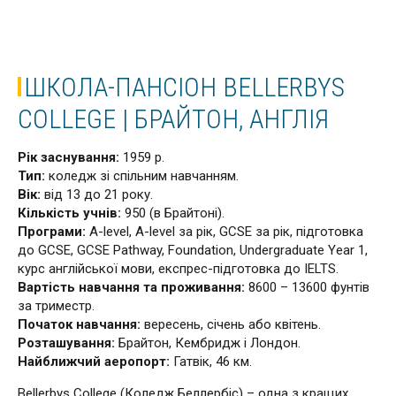
ШКОЛА-ПАНСІОН BELLERBYS
COLLEGE | БРАЙТОН, АНГЛІЯ
Рік заснування:
1959 р.
Тип:
коледж зі спільним навчанням.
Вік:
від 13 до 21 року.
Кількість учнів:
950 (в Брайтоні).
Програми:
A-level, A-level за рік, GCSE за рік, підготовка
до GCSE, GCSE Pathway, Foundation, Undergraduate Year 1,
курс англійської мови, експрес-підготовка до IELTS.
Вартість навчання та проживання:
8600 – 13600 фунтів
за триместр.
Початок навчання:
вересень, січень або квітень.
Розташування:
Брайтон, Кембридж і Лондон.
Найближчий аеропорт:
Гатвік, 46 км.
Bellerbys College (Коледж Беллербіс) – одна з кращих