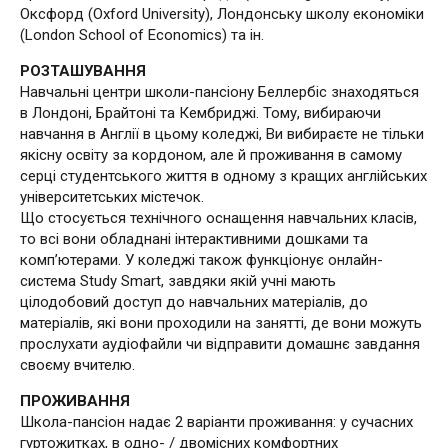
Оксфорд (Oxford University), Лондонську школу економіки
(London School of Economics) та ін.
РОЗТАШУВАННЯ
Навчальні центри школи-пансіону Беллербіс знаходяться
в Лондоні, Брайтоні та Кембриджі. Тому, вибираючи
навчання в Англії в цьому коледжі, Ви вибираєте не тільки
якісну освіту за кордоном, але й проживання в самому
серці студентського життя в одному з кращих англійських
університетських містечок.
Що стосується технічного оснащення навчальних класів,
то всі вони обладнані інтерактивними дошками та
комп’ютерами. У коледжі також функціонує онлайн-
система Study Smart, завдяки якій учні мають
цілодобовий доступ до навчальних матеріалів, до
матеріалів, які вони проходили на занятті, де вони можуть
прослухати аудіофайли чи відправити домашнє завдання
своєму вчителю.
ПРОЖИВАННЯ
Школа-пансіон надає 2 варіанти проживання: у сучасних
гуртожитках, в одно- / двомісних комфортних