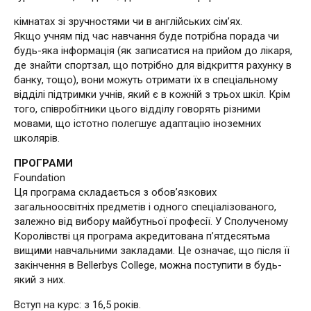
кімнатах зі зручностями чи в англійських сім’ях.
Якщо учням під час навчання буде потрібна порада чи
будь-яка інформація (як записатися на прийом до лікаря,
де знайти спортзал, що потрібно для відкриття рахунку в
банку, тощо), вони можуть отримати їх в спеціальному
відділі підтримки учнів, який є в кожній з трьох шкіл. Крім
того, співробітники цього відділу говорять різними
мовами, що істотно полегшує адаптацію іноземних
школярів.
ПРОГРАМИ
Foundation
Ця програма складається з обов’язкових
загальноосвітніх предметів і одного спеціалізованого,
залежно від вибору майбутньої професії. У Сполученому
Королівстві ця програма акредитована п’ятдесятьма
вищими навчальними закладами. Це означає, що після її
закінчення в Bellerbys College, можна поступити в будь-
який з них.
Вступ на курс: з 16,5 років.