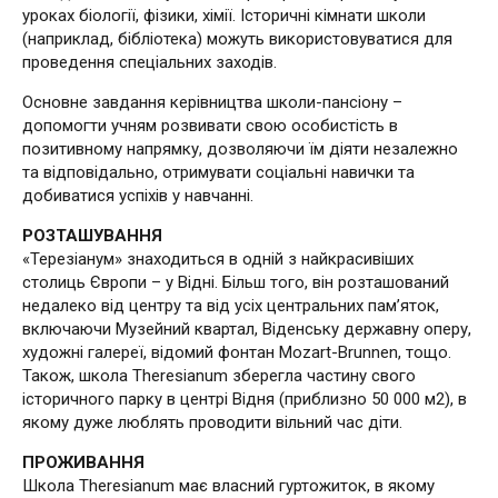
уроках біології, фізики, хімії. Історичні кімнати школи
(наприклад, бібліотека) можуть використовуватися для
проведення спеціальних заходів.
Основне завдання керівництва школи-пансіону –
допомогти учням розвивати свою особистість в
позитивному напрямку, дозволяючи їм діяти незалежно
та відповідально, отримувати соціальні навички та
добиватися успіхів у навчанні.
РОЗТАШУВАННЯ
«Терезіанум» знаходиться в одній з найкрасивіших
столиць Європи – у Відні. Більш того, він розташований
недалеко від центру та від усіх центральних пам’яток,
включаючи Музейний квартал, Віденську державну оперу,
художні галереї, відомий фонтан Mozart-Brunnen, тощо.
Також, школа Theresianum зберегла частину свого
історичного парку в центрі Відня (приблизно 50 000 м2), в
якому дуже люблять проводити вільний час діти.
ПРОЖИВАННЯ
Школа Theresianum має власний гуртожиток, в якому