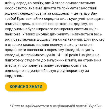
якісну середню освіту, але й стала самодостатньою
особистістю, яка вміє думати та приймати самостійні
рішення, середня освіта за кордоном – це те, що Вам
треба! Крім звичайних середніх шкіл, куди учні приходять
вчитися вдень, а ввечері повертаються додому, за
кордоном набула широкого поширення система шкіл-
пансіонів. У таких школах діти живуть і навчаються весь
рік, повертаючись додому тільки на канікули. Для тих, хто
в старших класах вирішив покинути школу-пансіон і
продовжити навчання в окремому коледжі, існують
коледжі, які приймають учнів 14 – 16 років і націлені на
підготовку студента до випускних іспитів, на отримання
атестату про повну загальну середню освіту та,
відповідно, на успішний вступ до університету за
кордоном.
КОРИСНО ЗНАТИ
* Оплата здійснюється в національній валюті України