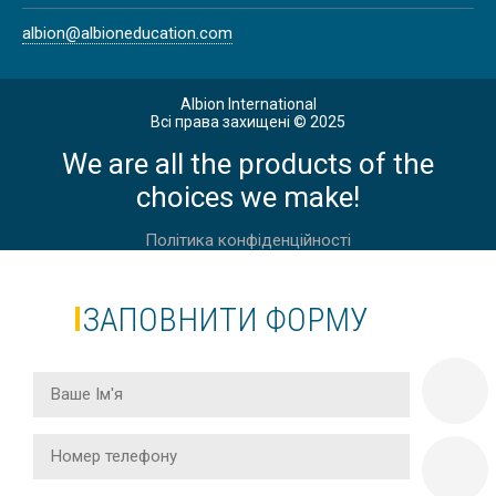
albion@albioneducation.com
Albion International
BRITISH NATIONAL HIGH SCHOOL
Всі права захищені © 2025
DIPLOMA A-LEVEL ОНЛАЙН,
HARROW SCHOOL, СРЕДНЕЕ
We are all the products of the
ОБРАЗОВАНИЕ, АНГЛИЯ
choices we make!
Політика конфіденційності
AMERICAN HIGH SCHOOL DIPLOMA
ОНЛАЙН, ASU PREP DIGITAL,
ЗАПОВНИТИ ФОРМУ
СРЕДНЕЕ ОБРАЗОВАНИЕ,
АМЕРИКА
LONDON TUTORIAL COLLEGE,