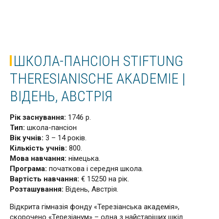
ШКОЛА-ПАНСІОН STIFTUNG
THERESIANISCHE AKADEMIE |
ВІДЕНЬ, АВСТРІЯ
Рік заснування:
1746 р.
Тип:
школа-пансіон
Вік учнів:
3 – 14 років.
Кількість учнів:
800.
Мова навчання:
німецька.
Програма:
початкова і середня школа.
Вартість навчання:
€ 15250 на рік.
Розташування:
Відень, Австрія.
Відкрита гімназія фонду «Терезіанська академія»,
скорочено «Терезіанум» – одна з найстаріших шкіл