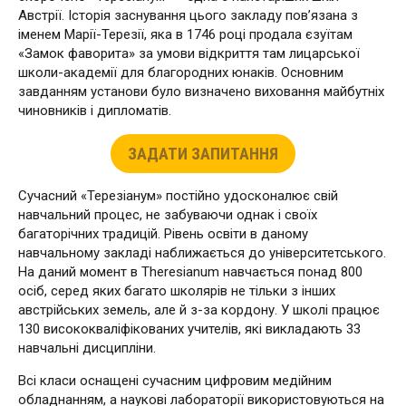
Австрії. Історія заснування цього закладу пов’язана з
іменем Марії-Терезії, яка в 1746 році продала єзуїтам
«Замок фаворита» за умови відкриття там лицарської
школи-академії для благородних юнаків. Основним
завданням установи було визначено виховання майбутніх
чиновників і дипломатів.
ЗАДАТИ ЗАПИТАННЯ
Сучасний «Терезіанум» постійно удосконалює свій
навчальний процес, не забуваючи однак і своїх
багаторічних традицій. Рівень освіти в даному
навчальному закладі наближається до університетського.
На даний момент в Theresianum навчається понад 800
осіб, серед яких багато школярів не тільки з інших
австрійських земель, але й з-за кордону. У школі працює
130 висококваліфікованих учителів, які викладають 33
навчальні дисципліни.
Всі класи оснащені сучасним цифровим медійним
обладнанням, а наукові лабораторії використовуються на