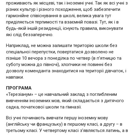
проживають як місцеві, так і іноземні учні. Так як всі учні з
різних культур і різного походження, щоб забезпечити
гармонійне співіснування в школі, велика увага тут
приділяється терпимості та взаємній повазі. Тут, як і в
будь-якій іншій резиденції, існують правила, виконувати
які слід беззаперечно.
Наприклад, не можна залишати територію школи без
спеціальної перепустки, повертатися дозволено не
пізніше 10 вечора з понеділка по четвер (в п’ятницю та
суботу можна до півночі), хлопчики не повинні без
дозволу коменданта знаходитися на території дівчаток, і
навпаки.
ПРОГРАМА
«Терезіанум» – це навчальний заклад з поглибленим
вивченням іноземних мов, який складається з дитячого
садка, початкової школи та гімназії.
Всі учні починають вивчати першу іноземну мову
(англійську чи французьку) в першому класі, а другу – в
третьому класі. У четвертому класі з’являється латинь, а в