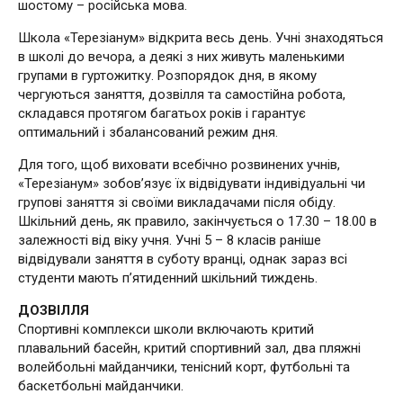
шостому – російська мова.
Школа «Терезіанум» відкрита весь день. Учні знаходяться
в школі до вечора, а деякі з них живуть маленькими
групами в гуртожитку. Розпорядок дня, в якому
чергуються заняття, дозвілля та самостійна робота,
складався протягом багатьох років і гарантує
оптимальний і збалансований режим дня.
Для того, щоб виховати всебічно розвинених учнів,
«Терезіанум» зобов’язує їх відвідувати індивідуальні чи
групові заняття зі своїми викладачами після обіду.
Шкільний день, як правило, закінчується о 17.30 – 18.00 в
залежності від віку учня. Учні 5 – 8 класів раніше
відвідували заняття в суботу вранці, однак зараз всі
студенти мають п’ятиденний шкільний тиждень.
ДОЗВІЛЛЯ
Спортивні комплекси школи включають критий
плавальний басейн, критий спортивний зал, два пляжні
волейбольні майданчики, тенісний корт, футбольні та
баскетбольні майданчики.