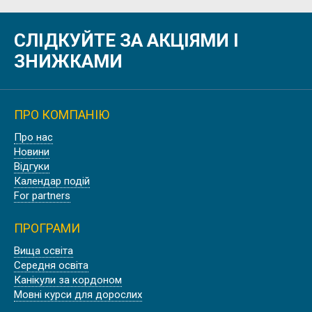
СЛІДКУЙТЕ ЗА АКЦІЯМИ І
ДЕРЖАВНІ ШКОЛИ-ПАНСІОНИ,
НІМЕЧЧИНА
ЗНИЖКАМИ
ПРО КОМПАНІЮ
Знижка
Про нас
ШКОЛА-ПАНСІОН ACKWORTH
Новини
SCHOOL | ЕКВОРТ, АНГЛІЯ
Відгуки
Календар подій
For partners
ПРОГРАМИ
Знижка
Вища освіта
Середня освіта
PADWORTH COLLEGE, АНГЛІЯ
Канікули за кордоном
Мовні курси для дорослих