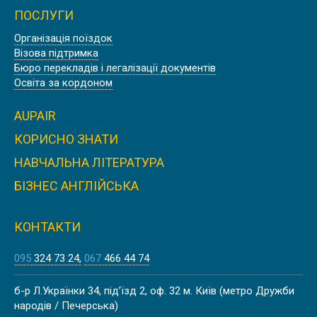
ПОСЛУГИ
Організація поїздок
Знижка
Візова підтримка
Бюро перекладів і легалізації документів
BISHOPSTROW COLLEGE, АНГЛІЯ
Освіта за кордоном
AUPAIR
КОРИСНО ЗНАТИ
Знижка
НАВЧАЛЬНА ЛІТЕРАТУРА
ДОУНІВЕРСИТЕТСЬКИЙ КОЛЕДЖ
OXFORD SIXTH FORM COLLEGE |
БІЗНЕС АНГЛІЙСЬКА
ОКСФОРД, АНГЛІЯ
КОНТАКТИ
095
324 73 24
067
466 44 74
Знижка
КОЛЕДЖ D’OVERBROECK’S
б-р Л.Українки 34, під’їзд 2, оф. 32 м. Київ (метро Дружби
COLLEGE | ОКСФОРД, АНГЛІЯ
народів / Печерська)