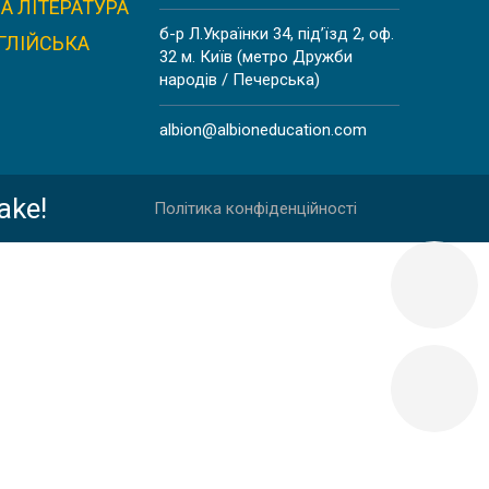
А ЛІТЕРАТУРА
б-р Л.Українки 34, під’їзд 2, оф.
ГЛІЙСЬКА
32 м. Київ (метро Дружби
народів / Печерська)
albion@albioneducation.com
ake!
Політика конфіденційності