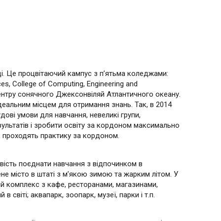
ці. Це процвітаючий кампус з п’ятьма коледжами:
ces, College of Computing, Engineering and
центру сонячного Джексонвіляй Атлантичного океану.
деальним місцем для отримання знань. Так, в 2014
дові умови для навчання, невеликі групи,
зультатів і зробити освіту за кордоном максимально
ік проходять практику за кордоном.
ивість поєднати навчання з відпочинком в
не місто в штаті з м’якою зимою та жарким літом. У
ний комплекс з кафе, ресторанами, магазинами,
світі; аквапарк, зоопарк, музеї, парки і т.п.