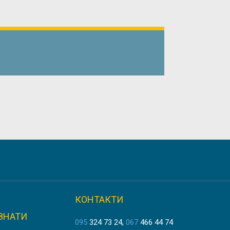
ERSITY
КОНТАКТИ
ЗНАТИ
É
095
324 73 24
067
466 44 74