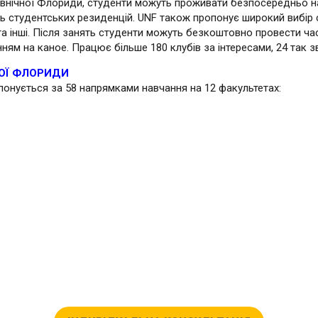
івнічної Флориди, студенти можуть проживати безпосередньо на 
ть студентських резиденцій. UNF також пропонує широкий вибір с
za та інші. Після занять студенти можуть безкоштовно провести час
анням на каное. Працює більше 180 клубів за інтересами, 24 так з
НОЇ ФЛОРИДИ
понується за 58 напрямками навчання на 12 факультетах: