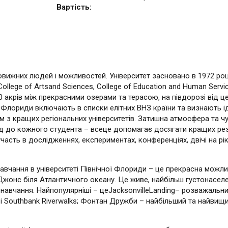
Вартість:
вовижних людей і можливостей. Університет засновано в 1972 ро
 College of Artsand Sciences, College of Education and Human Servi
0 акрів між прекрасними озерами та терасою, на півдорозі від 
ї Флориди включають в списки елітних ВНЗ країни та визнають і
им з кращих регіональних університетів. Затишна атмосфера та чу
хід до кожного студента – всеце допомагає досягати кращих ре
часть в дослідженнях, експериментах, конференціях, двічі на р
 навчання в університеті Північної Флориди – це прекрасна можл
Джонс біля Атлантичного океану. Це живе, найбільш густонаселе
ля навчання. Найпопулярніші – цеJacksonvilleLanding– розважаль
Southbank Riverwalks; Фонтан Дружби – найбільший та найвищий в 