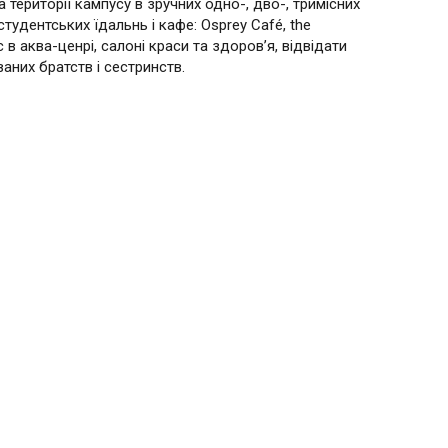
території кампусу в зручних одно-, дво-, тримісних
тудентських їдальнь і кафе: Osprey Café, the
 в аква-ценрі, салоні краси та здоров’я, відвідати
ваних братств і сестринств.