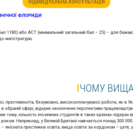
ІНДИВІДУАЛЬНА КОНСУЛЬТАЦІЯ
ВНІЧНОЇ ФЛОРИДИ
 бал 1180) або ACT (мінімальний загальний бал – 25) – для бажа
до магістратури;
ЧОМУ ВИЩА
, престижноїта, безумовно, високооплачуваної роботи, як в Украї
в обраній сфері, відкриє нескінченні перспективи працевлаштув
е тому, кількість іноземних студентів в таких країнах-лідерах 
 роком. Наприклад, у Великій Британії навчається понад 300 000 
 – якісната престижна освіта, вища освіта за кордоном – цете, 