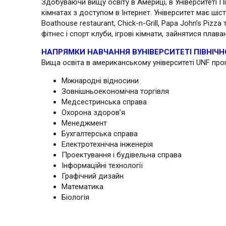
Здобуваючи вищу освіту в Америці, в Університеті П
кімнатах з доступом в Інтернет. Університет має шіс
Boathouse restaurant, Chick-n-Grill, Papa John’s Piz
фітнес і спорт клуби, ігрові кімнати, зайнятися плав
НАПРЯМКИ НАВЧАННЯ ВУНІВЕРСИТЕТІ ПІВНІЧ
Вища освіта в американському університеті UNF про
Міжнародні відносини
Зовнішньоекономічна торгівля
Медсестринська справа
Охорона здоров’я
Менеджмент
Бухгалтерська справа
Електротехнічна інженерія
Проектування і будівельна справа
Інформаційні технології
Графічний дизайн
Математика
Біологія