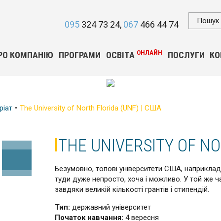
095
324 73 24
067
466 44 74
ОНЛАЙН
РО КОМПАНІЮ
ПРОГРАМИ
ОСВІТА
ПОСЛУГИ
КО
ріат
The University of North Florida (UNF) | США
THE UNIVERSITY OF NO
Безумовно, топові університети США, наприклад,
туди дуже непросто, хоча і можливо. У той же 
завдяки великій кількості грантів і стипендій.
Тип:
державний університет
Початок навчання:
4 вересня