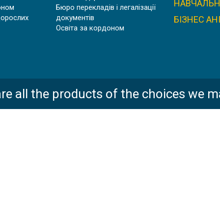
НАВЧАЛЬН
оном
Бюро перекладів і легалізації
дорослих
документів
БІЗНЕС АН
Освіта за кордоном
ШТУДІЄНКОЛЕГ КАРЛСРУЕ, НІМЕЧЧИНА
re all the products of the choices we m
WASHINGTON STATE UNIVERSITY | CША