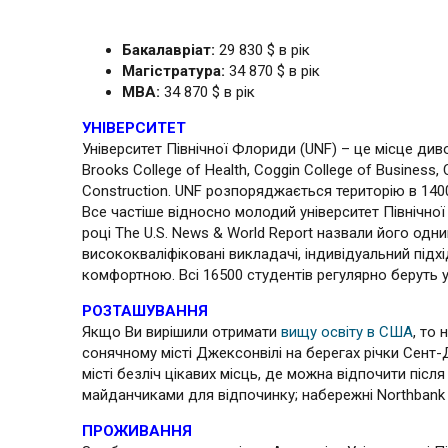
Бакалавріат:
29 830 $ в рік
Магістратура:
34 870 $ в рік
МВА:
34 870 $ в рік
УНІВЕРСИТЕТ
Університет Північної Флориди (UNF) – це місце ди
Brooks College of Health, Coggin College of Business,
Construction. UNF розпоряджається територію в 140
Все частіше відносно молодий університет Північно
році The U.S. News & World Report назвали його одн
висококваліфіковані викладачі, індивідуальний під
комфортною. Всі 16500 студентів регулярно беруть у
РОЗТАШУВАННЯ
Якщо Ви вирішили отримати
вищу освіту в США
, то
сонячному місті Джексонвілі на берегах річки Сент-
місті безліч цікавих місць, де можна відпочити піс
майданчиками для відпочинку; набережні Northbank і 
ПРОЖИВАННЯ