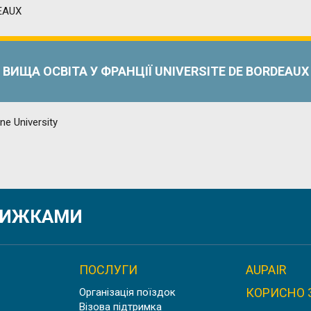
ВИЩА ОСВІТА У ФРАНЦІЇ UNIVERSITE DE BORDEAUX
ННЯ У ФРАНЦІЇ PARIS 1 PANTHÉON-SORBONNE UNIV
ЗНИЖКАМИ
ПОСЛУГИ
AUPAIR
КОРИСНО 
Організація поїздок
УНІВЕРСИТЕТ У ПРОВАНСІ AIX MARSEILLE UNIVERSIT
Візова підтримка