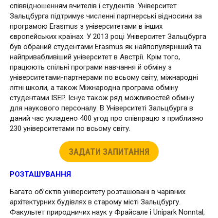
співвідношенням вчителів і студентів. Університет
Зальцбурга підтримує численні партнерські відносини за
програмою Erasmus з університетами в інших
європейських країнах. У 2013 році Університет Зальцбурга
був обраний студентами Erasmus як найпопулярніший та
найпривабливіший університет в Австрії. Крім того,
працюють спільні програми навчання й обміну з
університетами-партнерами по всьому світу, міжнародні
літні школи, а також Міжнародна програма обміну
студентами ISEP. Існує також ряд можливостей обміну
для наукового персоналу. В Університеті Зальцбурга в
даний час укладено 400 угод про співпрацю з приблизно
230 університетами по всьому світу.
ЗАДАТИ ЗАПИТАННЯ
РОЗТАШУВАННЯ
Багато об’єктів університету розташовані в чарівних
архітектурних будівлях в старому місті Зальцбургу.
Факультет природничих наук у Фрайсале і Unipark Nonntal,