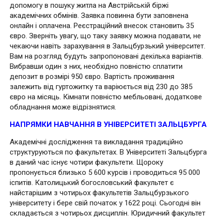
допомогу в пошуку житла на Австрійській біржі
академічних обмінів. Заявка повинна бути заповнена
онлайн і оплачена. Реєстраційний внесок становить 35
євро. Зверніть увагу, що таку заявку можна подавати, не
чекаючи навіть зарахування в Зальцбурзький університет.
Вам на розгляд будуть запропоновані декілька варіантів.
Вибравши один з них, необхідно повністю сплатити
депозит в розмірі 950 євро. Вартість проживання
залежить від гуртожитку та варіюється від 230 до 385
євро на місяць. Кімнати повністю мебльовані, додаткове
обладнання може відрізнятися.
НАПРЯМКИ НАВЧАННЯ В УНІВЕРСИТЕТІ ЗАЛЬЦБУРГА
Академічні дослідження та викладання традиційно
структуруються по факультетах. В Університеті Зальцбурга
в даний час існує чотири факультети. Щороку
пропонується близько 5 600 курсів і проводиться 95 000
іспитів. Католицький богословський факультет є
найстарішим з чотирьох факультетів Зальцбурзького
університету і бере свій початок у 1622 році. Сьогодні він
складається з чотирьох дисциплін. Юридичний факультет