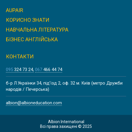
AUPAIR
КОРИСНО ЗНАТИ
НАВЧАЛЬНА ЛІТЕРАТУРА
ILLINOIS STATE UNIVERSITY | CША
БІЗНЕС АНГЛІЙСЬКА
КОНТАКТИ
095
324 73 24
067
466 44 74
COLORADO STATE UNIVERSITY |
б-р Л.Українки 34, під’їзд 2, оф. 32 м. Київ (метро Дружби
CША
народів / Печерська)
albion@albioneducation.com
Albion International
Всі права захищені © 2025
UNIVERSITY OF APPLIED SCIENCES