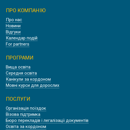
ПРО КОМПАНІЮ
Про нас
УНІВЕРСИТЕТ У ПРОВАНСІ AIX
Новини
MARSEILLE UNIVERSITÉ
Відгуки
Календар подій
For partners
ПРОГРАМИ
Вища освіта
ШТУДІЄНКОЛЕГ КАРЛСРУЕ,
Середня освіта
НІМЕЧЧИНА
Канікули за кордоном
Мовні курси для дорослих
ПОСЛУГИ
Організація поїздок
Візова підтримка
WASHINGTON STATE UNIVERSITY |
Бюро перекладів і легалізації документів
CША
Освіта за кордоном