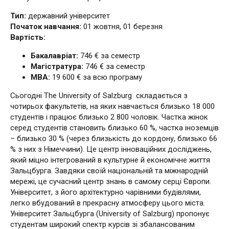
Тип:
державний університет
Початок навчання:
01 жовтня, 01 березня
Вартість:
Бакалавріат:
746 € за семестр
Магістратура:
746 € за семестр
МВА:
19 600 € за всю програму
Сьогодні The University of Salzburg складається з
чотирьох факультетів, на яких навчається близько 18 000
студентів і працює близько 2 800 чоловік. Частка жінок
серед студентів становить близько 60 %, частка іноземців
– близько 30 % (через близькість до кордону, близько 66
% з них з Німеччини). Це центр інноваційних досліджень,
який міцно інтегрований в культурне й економічне життя
Зальцбурга. Завдяки своїй національній та міжнародній
мережі, це сучасний центр знань в самому серці Європи.
Університет, з його архітектурно чарівними будівлями,
легко вбудований в прекрасну атмосферу цього міста.
Університет Зальцбурга (University of Salzburg) пропонує
студентам широкий спектр курсів зі збалансованим