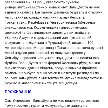
завершений в 2011 році, утворюють сучасне
університетське містечко. Університет Зальцбурга не має
єдиного кампуса. Він займає декілька будівель в старому
місті, таких як колишні частини палацу Residenz,
Toskanatrakt і Kapitelgasse. Університетська бібліотека
знаходиться між Коллегіенкірхе (університетської
церквою) та Фестивальним залом, де ви знайдете
«Велику Аулу» чи церемоніальний зал. Гуманітарний
факультет знаходиться в Рудольфскай, всього в 100
метрах від площ Моцартплац і Папагеноплац, хоча сучасні
мовні відділи розташовані на Академестрессе у
Хельбруннераллеє. Факультет наук, друга за величиною
будівля Зальцбурга після фортеці Хоензальцбург, можна
знайти трохи далі на південь, поруч з замком Фрайсаль і
замком Фронбург. Менші офіси й інститути розкидані по
всьому Зальцбургу, а мистецтво та музика викладаються
окремо в Університеті мистецтв Моцартеум.
ПРОЖИВАННЯ
Сам Університет Зальцбурга не має власних гуртожитків.
Тому іноземні студенти можуть подати заявку на