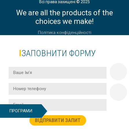
Всі права захищені © 2025
UNIVERSITY OF APPLIED SCIENCES
We are all the products of the
FRANKFURT, НІМЕЧЧИНА
choices we make!
Політика конфіденційності
ЗАПОВНИТИ ФОРМУ
UNIVERSITY OF APPLIED SCIENCES
MUNICH I НІМЕЧЧИНА
IUBH UNIVERSITY OF APPLIED
SCIENCES НІМЕЧЧИНА
ПРОГРАМИ