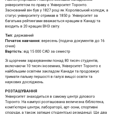
університетом по праву є Університет Торонто.
Заснований він був у 1827 році як Королівський коледж, а
статус університету отримав в 1850 р. Університет за
багатьма рейтингами вважається кращим в Канаді та
входить в 20 кращих ВНЗ світу.
Тип:
державний
Початок навчання:
вересень (подача документів до 16
січня)
Вартість:
від 15 000 CAD за семестр
Зі щорічним зарахуванням понад 80 тисяч студентів,
включаючи 10 тисяч іноземних, Університет Торонто є
найбільшим освітнім закладом Канади та продовжує
тримати пальму першості в галузі вищої освіти та
наукових досліджень.
РОЗТАШУВАННЯ
Університет знаходиться в самому центрі ділового
Торонто. На кампусі розташована величезна бібліотека,
комп’ютерні центри, лабораторії, арт-зони, спортивні
споруди, а також затишні студентські резиденції. Ще два