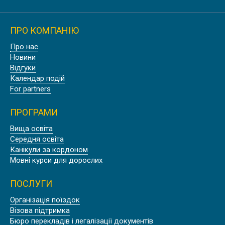
ПРО КОМПАНІЮ
Про нас
УНІВЕРСИТЕТ У ПРОВАНСІ AIX
Новини
MARSEILLE UNIVERSITÉ
Відгуки
Календар подій
For partners
ПРОГРАМИ
Вища освіта
ШТУДІЄНКОЛЕГ КАРЛСРУЕ,
Середня освіта
НІМЕЧЧИНА
Канікули за кордоном
Мовні курси для дорослих
ПОСЛУГИ
Організація поїздок
Візова підтримка
WASHINGTON STATE UNIVERSITY |
Бюро перекладів і легалізації документів