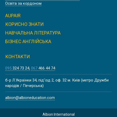
CША
Освіта за кордоном
AUPAIR
КОРИСНО ЗНАТИ
НАВЧАЛЬНА ЛІТЕРАТУРА
ILLINOIS STATE UNIVERSITY | CША
БІЗНЕС АНГЛІЙСЬКА
КОНТАКТИ
095
324 73 24
067
466 44 74
COLORADO STATE UNIVERSITY |
б-р Л.Українки 34, під’їзд 2, оф. 32 м. Київ (метро Дружби
CША
народів / Печерська)
albion@albioneducation.com
Albion International