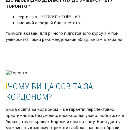
ЩО НЕОБХІДНО ДЛЯ ВСТУПУ ДО УНІВЕРСИТЕТУ
ТОРОНТО:*
сертифікат IELTS 5.0 / TOEFL 69;
високий середній бал атестата.
*Вимоги вказані для річного підготовчого курсу IFP при
університеті, який рекомендований абітурієнтам з України.
ЧОМУ ВИЩА ОСВІТА ЗА
КОРДОНОМ?
Вища освіта за кордоном – це гарантія перспективної,
престижноїта, безумовно, високооплачуваної роботи, як в
Україні, так і в країнах Європи й всього світу. Вона дасть
можливість кожному отримати глибокі знання в обраній