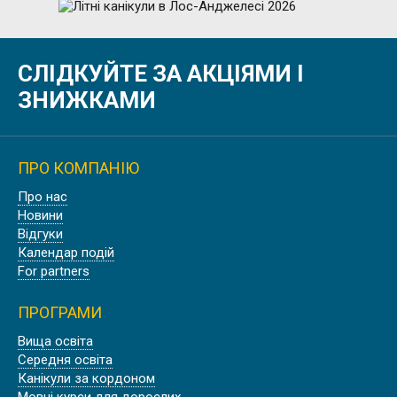
Літо
СЛІДКУЙТЕ ЗА АКЦІЯМИ І
ЛІТНІ КАНІКУЛИ В ЛОС-
АНДЖЕЛЕСІ 2026
ЗНИЖКАМИ
ПРО КОМПАНІЮ
Осінь
Про нас
ОСІННІ КАНІКУЛИ В ЕДИНБУРЗІ,
Новини
ШОТЛАНДІЯ
Відгуки
Календар подій
For partners
ПРОГРАМИ
Літо
Вища освіта
Середня освіта
ЛІТНІ КАНІКУЛИ В ОКСФОРДІ
Канікули за кордоном
Мовні курси для дорослих