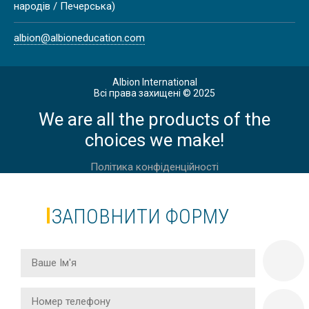
ВАЛЛЕТТА | CAVENDISH SCHOOL
народів / Печерська)
albion@albioneducation.com
Весна
Albion International
Всі права захищені © 2025
ВЕСНЯНІ КАНІКУЛИ У ЙОРКШИРІ
We are all the products of the
choices we make!
Політика конфіденційності
Весна
ЗАПОВНИТИ ФОРМУ
ВЕСНЯНІ КАНІКУЛИ У АНГЛІЇ,
ЛОНДОН, DAVID GAME COLLEGE
Весна