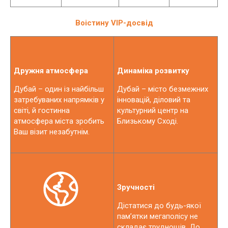
Воістину
VIP-
досвід
Дружня атмосфера
Динаміка розвитку
Дубай – один із найбільш
Дубай – місто безмежних
затребуваних напрямків у
інновацій, діловий та
світі, й гостинна
культурний центр на
атмосфера міста зробить
Близькому Сході.
Ваш візит незабутнім.
Зручності
Дістатися до будь-якої
пам’ятки мегаполісу не
складає труднощів. До