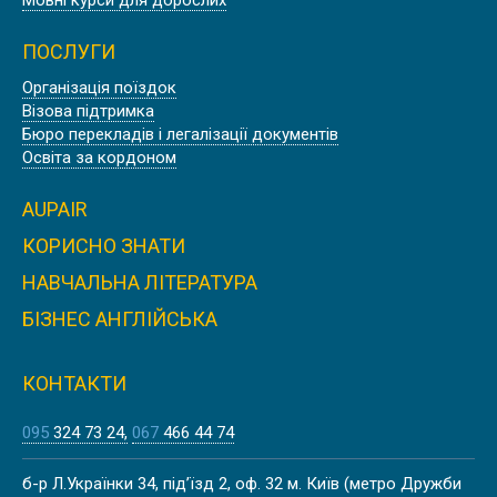
ПОСЛУГИ
Організація поїздок
Літо
Візова підтримка
Бюро перекладів і легалізації документів
АНГЛІЙСЬКІ КАНІКУЛИ В ЛОНДОНІ
Освіта за кордоном
AUPAIR
КОРИСНО ЗНАТИ
Літо
НАВЧАЛЬНА ЛІТЕРАТУРА
ЛІТНІ КАНІКУЛИ В БАТІ
БІЗНЕС АНГЛІЙСЬКА
КОНТАКТИ
095
324 73 24
067
466 44 74
Літо
ЛІТНІ КАНІКУЛИ НА МАЛЬТІ,
б-р Л.Українки 34, під’їзд 2, оф. 32 м. Київ (метро Дружби