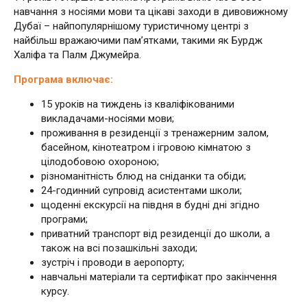
навчання з носіями мови та цікаві заходи в дивовижному
Дубаї – найпопулярнішому туристичному центрі з
найбільш вражаючими пам’ятками, такими як Бурдж
Халіфа та Палм Джумейра.
Програма включає:
15 уроків на тиждень із кваліфікованими
викладачами-носіями мови;
проживання в резиденції з тренажерним залом,
басейном, кінотеатром і ігровою кімнатою з
цілодобовою охороною;
різноманітність блюд на сніданки та обіди;
24-годинний супровід асистентами школи;
щоденні екскурсії на півдня в будні дні згідно
програми;
приватний транспорт від резиденції до школи, а
також на всі позашкільні заходи;
зустріч і проводи в аеропорту;
навчальні матеріали та сертифікат про закінчення
курсу.