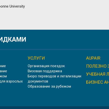
ИЕ ВО ФРАНЦИИ PARIS 1 PANTHÉON-SORBONNE UNI
КИДКАМИ
УСЛУГИ
AUPAIR
ПОЛЕЗНО 
ние
Организация поездок
НИВЕРСИТЕТ В ПРОВАНСЕ AIX MARSEILLE UNIVERSI
ание
Визовая поддержка
УЧЕБНАЯ 
ежом
Бюро переводов и легализации
для взрослых
документов
БИЗНЕС А
Образование за рубежом
ШТУДИЕНКОЛЛЕГ КАРЛСРУЭ, ГЕРМАНИЯ