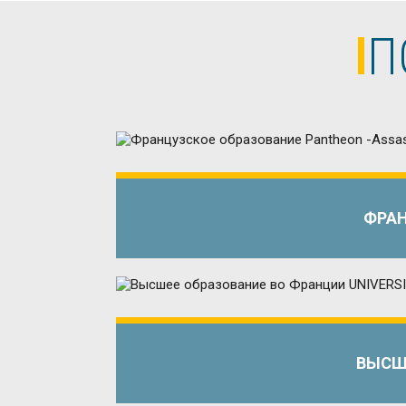
П
ФРАН
ВЫСШЕ