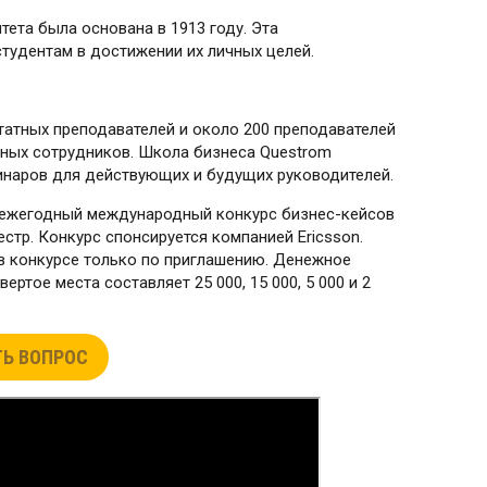
ета была основана в 1913 году. Эта
тудентам в достижении их личных целей.
штатных преподавателей и около 200 преподавателей
чных сотрудников. Школа бизнеса Questrom
инаров для действующих и будущих руководителей.
т ежегодный международный конкурс бизнес-кейсов
стр. Конкурс спонсируется компанией Ericsson.
в конкурсе только по приглашению. Денежное
ертое места составляет 25 000, 15 000, 5 000 и 2
Ь ВОПРОС