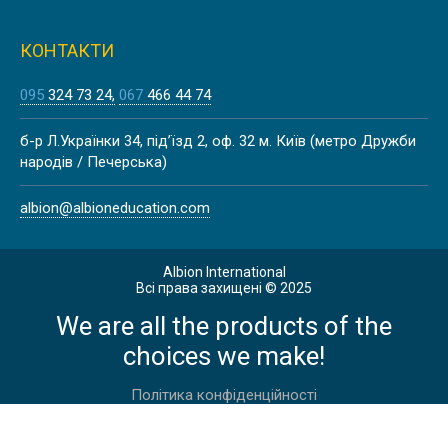
КОНТАКТИ
095
324 73 24
067
466 44 74
COLORADO STATE UNIVERSITY |
б-р Л.Українки 34, під’їзд 2, оф. 32 м. Київ (метро Дружби
CША
народів / Печерська)
albion@albioneducation.com
Albion International
Всі права захищені © 2025
UNIVERSITY OF APPLIED SCIENCES
We are all the products of the
FRANKFURT, НІМЕЧЧИНА
choices we make!
Політика конфіденційності