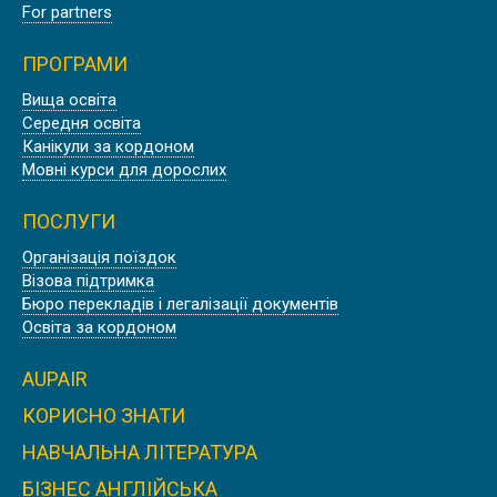
For partners
ПРОГРАМИ
Вища освіта
ШТУДІЄНКОЛЕГ КАРЛСРУЕ,
Середня освіта
НІМЕЧЧИНА
Канікули за кордоном
Мовні курси для дорослих
ПОСЛУГИ
Організація поїздок
Візова підтримка
WASHINGTON STATE UNIVERSITY |
Бюро перекладів і легалізації документів
CША
Освіта за кордоном
AUPAIR
КОРИСНО ЗНАТИ
НАВЧАЛЬНА ЛІТЕРАТУРА
ILLINOIS STATE UNIVERSITY | CША
БІЗНЕС АНГЛІЙСЬКА