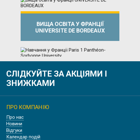
ВИЩА ОСВІТА У ФРАНЦІЇ
UNIVERSITE DE BORDEAUX
СЛІДКУЙТЕ ЗА АКЦІЯМИ І
НАВЧАННЯ У ФРАНЦІЇ PARIS 1
PANTHÉON-SORBONNE UNIVERSITY
ЗНИЖКАМИ
ПРО КОМПАНІЮ
Про нас
УНІВЕРСИТЕТ У ПРОВАНСІ AIX
Новини
MARSEILLE UNIVERSITÉ
Відгуки
Календар подій