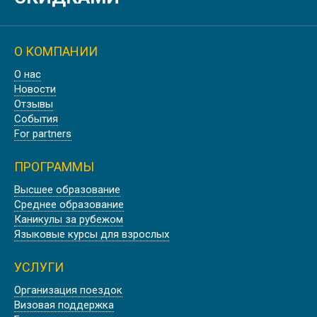
О КОМПАНИИ
О нас
БИЗНЕС АНГЛИЙСКИЙ В АНГЛИИ,
Новости
ЛОНДОН | EC LONDON
Отзывы
События
For partners
ПРОГРАММЫ
ПРОФЕССИОНАЛЬНЫЙ
Высшее образование
АНГЛИЙСКИЙ ДЛЯ
Среднее образование
АВИАЦИОННЫХ СПЕЦИАЛИСТОВ
Каникулы за рубежом
В АНГЛИИ, ДЕВОН
Языковые курсы для взрослых
УСЛУГИ
Организация поездок
Визовая поддержка
КУРСЫ АНГЛИЙСКОГО ЯЗЫКА В