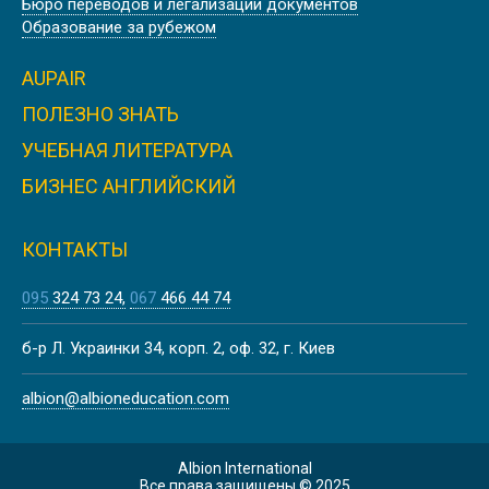
Бюро переводов и легализации документов
США, НЬЮ ЙОРК | EMBASSY
Образование за рубежом
AUPAIR
ПОЛЕЗНО ЗНАТЬ
УЧЕБНАЯ ЛИТЕРАТУРА
КУРСЫ АНГЛИЙСКОГО ЯЗЫКА В
АНГЛИИ, ЛЬЮИС | SUSSEX DOWNS
БИЗНЕС АНГЛИЙСКИЙ
COLLEGE
КОНТАКТЫ
095
324 73 24
067
466 44 74
КУРСЫ НЕМЕЦКОГО ЯЗЫКА В
б-р Л. Украинки 34, корп. 2, оф. 32, г. Киев
АВСТРИИ, ВЕНА |
DEUTSCHAKADEMIE
albion@albioneducation.com
Albion International
Все права защищены © 2025