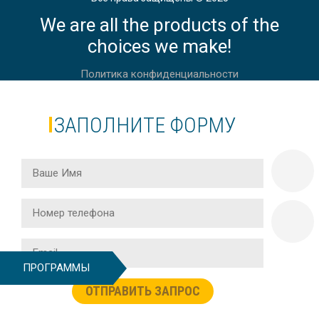
We are all the products of the
АНГЛИЙСКИЙ ДЛЯ ВЗРОСЛЫХ 30 +
В АНГЛИИ, ЛОНДОН
choices we make!
Политика конфиденциальности
ЗАПОЛНИТЕ ФОРМУ
АНГЛИЙСКИЙ ДЛЯ ВЗРОСЛЫХ 50+
В АНГЛИИ, ИСТБОРН
АНГЛИЙСКИЙ ДЛЯ ВЗРОСЛЫХ 40+
В АНГЛИИ, ЧЕЛТНЕМ
ПРОГРАММЫ